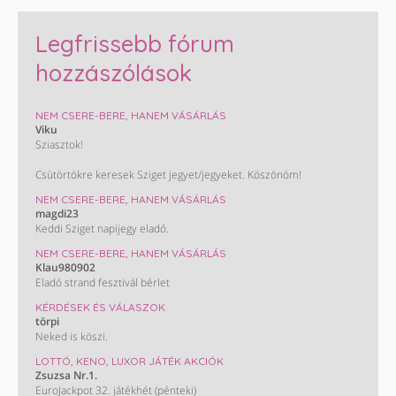
Legfrissebb fórum
hozzászólások
NEM CSERE-BERE, HANEM VÁSÁRLÁS
Viku
Sziasztok!
Csütörtökre keresek Sziget jegyet/jegyeket. Köszönöm!
NEM CSERE-BERE, HANEM VÁSÁRLÁS
magdi23
Keddi Sziget napijegy eladó.
NEM CSERE-BERE, HANEM VÁSÁRLÁS
Klau980902
Eladó strand fesztivál bérlet
KÉRDÉSEK ÉS VÁLASZOK
törpi
Neked is köszi.
LOTTÓ, KENO, LUXOR JÁTÉK AKCIÓK
Zsuzsa Nr.1.
EuroJackpot 32. játékhét (pénteki)