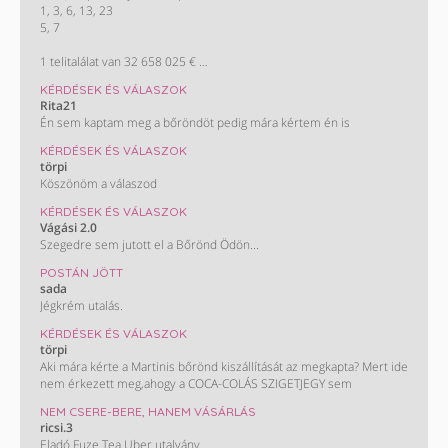
1, 3, 6, 13, 23
5, 7
1 telitalálat van 32 658 025 €
A következő héten várható nyereményösszeg (egy nyertes esetén):
KÉRDÉSEK ÉS VÁLASZOK
3,6 milliárd Ft
Rita21
(10 millió €)
Én sem kaptam meg a bőröndöt pedig mára kértem én is
KÉRDÉSEK ÉS VÁLASZOK
törpi
Köszönöm a válaszod
KÉRDÉSEK ÉS VÁLASZOK
Vágási 2.0
Szegedre sem jutott el a Bőrönd Ödön...
POSTÁN JÖTT
sada
Jégkrém utalás.
KÉRDÉSEK ÉS VÁLASZOK
törpi
Aki mára kérte a Martinis bőrönd kiszállítását az megkapta? Mert ide
nem érkezett meg,ahogy a COCA-COLÁS SZIGETJEGY sem
NEM CSERE-BERE, HANEM VÁSÁRLÁS
ricsi.3
Eladó Fuze Tea Uber utalvány