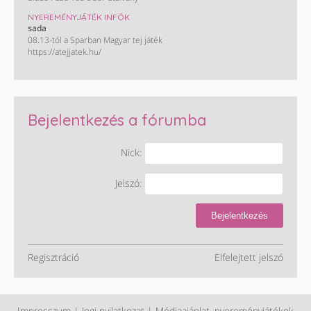
NYEREMÉNYJÁTÉK INFÓK
sada
08.13-tól a Sparban Magyar tej játék
https://atejjatek.hu/
Bejelentkezés a fórumba
Nick:
Jelszó:
Bejelentkezés
Regisztráció
Elfelejtett jelszó
Impresszum
|
Jogi nyilatkozat
|
Médiaajánlat, nyereményjátékok