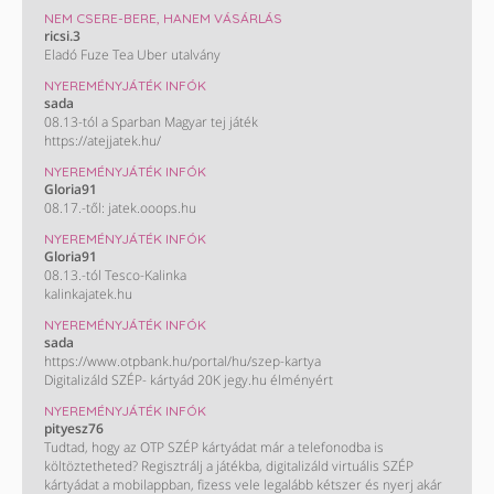
NEM CSERE-BERE, HANEM VÁSÁRLÁS
ricsi.3
Eladó Fuze Tea Uber utalvány
NYEREMÉNYJÁTÉK INFÓK
sada
08.13-tól a Sparban Magyar tej játék
https://atejjatek.hu/
NYEREMÉNYJÁTÉK INFÓK
Gloria91
08.17.-től: jatek.ooops.hu
NYEREMÉNYJÁTÉK INFÓK
Gloria91
08.13.-tól Tesco-Kalinka
kalinkajatek.hu
NYEREMÉNYJÁTÉK INFÓK
sada
https://www.otpbank.hu/portal/hu/szep-kartya
Digitalizáld SZÉP- kártyád 20K jegy.hu élményért
NYEREMÉNYJÁTÉK INFÓK
pityesz76
Tudtad, hogy az OTP SZÉP kártyádat már a telefonodba is
költöztetheted? Regisztrálj a játékba, digitalizáld virtuális SZÉP
kártyádat a mobilappban, fizess vele legalább kétszer és nyerj akár