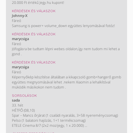
20.000 Ft értékű Jegy.hu kupont!
KÉRDÉSEK ÉS VÁLASZOK
Johnny-X
Fáreó
Samsung is power+ volume_down együttes lenyomásával fotóz!
KÉRDÉSEK ÉS VÁLASZOK
marycsiga
Fáreó
Jófogásra be tudtam lépni webes oldalon,így nem tudom mi lehet a
gond .
KÉRDÉSEK ÉS VÁLASZOK
marycsiga
Fáreó
Képernyőkép készítése általában a kikapcsoló gomb+hangerő gomb
együttes megnyomásával lehet .nekem Xiaomin a lehalkítóval
müködik másikokon nem tudom .
SORSOLÁSOK
sada
33. hét
HÉTFŐ (08,10)
Spar – Mancs őrjárat (1 családi nyaralás, 3+58 nyereménycsomag)
Pelso (1 balatoni hajózás, 1+1 termékcsomag)
ETELE Cinema 8/7 (2x2 mozijegy, 1 x 20.000)
KEDD (08,11)