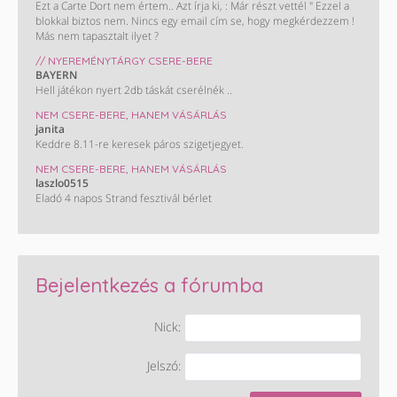
Ezt a Carte Dort nem értem.. Azt írja ki, : Már részt vettél " Ezzel a
blokkal biztos nem. Nincs egy email cím se, hogy megkérdezzem !
Más nem tapasztalt ilyet ?
// NYEREMÉNYTÁRGY CSERE-BERE
BAYERN
Hell játékon nyert 2db táskát cserélnék ..
NEM CSERE-BERE, HANEM VÁSÁRLÁS
janita
Keddre 8.11-re keresek páros szigetjegyet.
NEM CSERE-BERE, HANEM VÁSÁRLÁS
laszlo0515
Eladó 4 napos Strand fesztivál bérlet
Bejelentkezés a fórumba
Nick:
Jelszó: