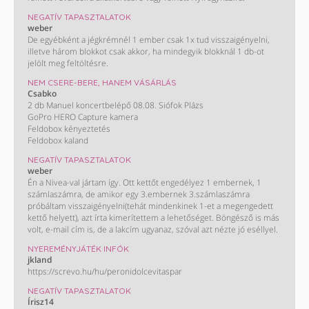
NEGATÍV TAPASZTALATOK
weber
De egyébként a jégkrémnél 1 ember csak 1x tud visszaigényelni,
illetve három blokkot csak akkor, ha mindegyik blokknál 1 db-ot
jelölt meg feltöltésre.
NEM CSERE-BERE, HANEM VÁSÁRLÁS
Csabko
2 db Manuel koncertbelépő 08.08. Siófok Plázs
GoPro HERO Capture kamera
Feldobox kényeztetés
Feldobox kaland
NEGATÍV TAPASZTALATOK
weber
Én a Nivea-val jártam így. Ott kettőt engedélyez 1 embernek, 1
számlaszámra, de amikor egy 3.embernek 3.számlaszámra
próbáltam visszaigényelni(tehát mindenkinek 1-et a megengedett
kettő helyett), azt írta kimerítettem a lehetőséget. Böngésző is más
volt, e-mail cím is, de a lakcím ugyanaz, szóval azt nézte jó eséllyel.
NYEREMÉNYJÁTÉK INFÓK
jkland
https://screvo.hu/hu/peronidolcevitaspar
NEGATÍV TAPASZTALATOK
Írisz14