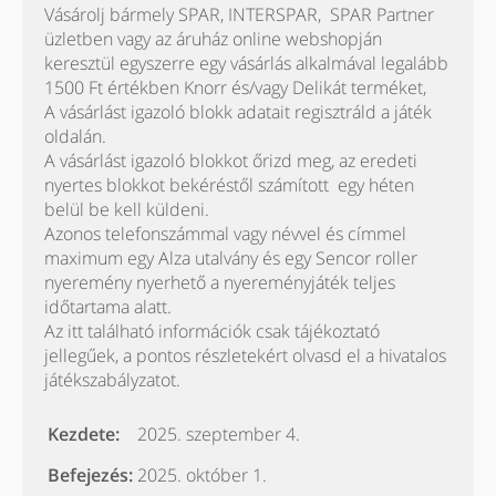
Vásárolj bármely SPAR, INTERSPAR, SPAR Partner
üzletben vagy az áruház online webshopján
keresztül egyszerre egy vásárlás alkalmával legalább
1500 Ft értékben Knorr és/vagy Delikát terméket,
A vásárlást igazoló blokk adatait regisztráld a játék
oldalán.
A vásárlást igazoló blokkot őrizd meg, az eredeti
nyertes blokkot bekéréstől számított egy héten
belül be kell küldeni.
Azonos telefonszámmal vagy névvel és címmel
maximum egy Alza utalvány és egy Sencor roller
nyeremény nyerhető a nyereményjáték teljes
időtartama alatt.
Az itt található információk csak tájékoztató
jellegűek, a pontos részletekért olvasd el a hivatalos
játékszabályzatot.
Kezdete:
2025. szeptember 4.
Befejezés:
2025. október 1.