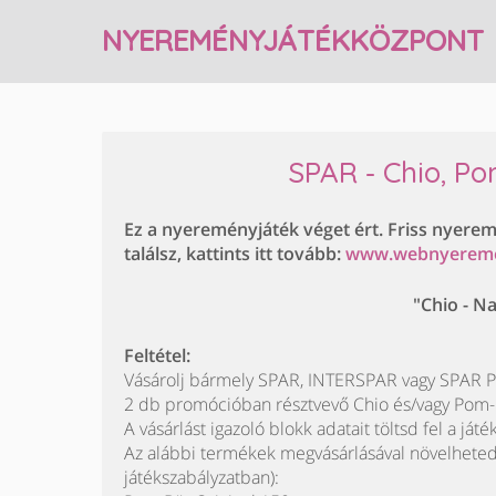
NYEREMÉNYJÁTÉKKÖZPONT
SPAR - Chio, P
Ez a nyereményjáték véget ért. Friss nyere
találsz, kattints itt tovább:
www.webnyerem
"Chio - N
Feltétel:
Vásárolj bármely SPAR, INTERSPAR vagy SPAR P
2 db promócióban résztvevő Chio és/vagy Pom-
A vásárlást igazoló blokk adatait töltsd fel a játé
Az alábbi termékek megvásárlásával növelheted n
játékszabályzatban):