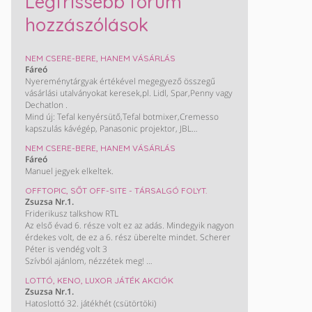
Legfrissebb fórum
hozzászólások
NEM CSERE-BERE, HANEM VÁSÁRLÁS
Fáreó
Nyereménytárgyak értékével megegyező összegű
vásárlási utalványokat keresek,pl. Lidl, Spar,Penny vagy
Dechatlon .
Mind új: Tefal kenyérsütő,Tefal botmixer,Cremesso
kapszulás kávégép, Panasonic projektor, JBL
hangszórók, Apple watch okosóra, Razer gamer
NEM CSERE-BERE, HANEM VÁSÁRLÁS
egér,Truelife elektromos fogkefe, Mojo hangfal,
Fáreó
Ipanema szandál, Nebulók hangszórós
Manuel jegyek elkeltek.
kulacs,Heineken termosz,Kodak printomatic
fényképező,pólók ,pulóverek,baseball
OFFTOPIC, SŐT OFF-SITE - TÁRSALGÓ FOLYT.
sapkák,hátizsákok,tornazsákok,Kinder
Zsuzsa Nr.1.
pinyáta,társasok,Kilimandjaro nagy túrahátizsák,túra
Friderikusz talkshow RTL
bot,stb. És egy 35000Ft-os H&M kártya.
Az első évad 6. része volt ez az adás. Mindegyik nagyon
Vásárlási utira-kártyákra cserélem vagy kp.
érdekes volt, de ez a 6. rész überelte mindet. Scherer
Péter is vendég volt 3
Szívból ajánlom, nézzétek meg!
LOTTÓ, KENO, LUXOR JÁTÉK AKCIÓK
https://www.rtlplusz.hu/friderikusz-talkshow-
Zsuzsa Nr.1.
p_28107/1-evad-6-resz-c_13181455
Hatoslottó 32. játékhét (csütörtöki)