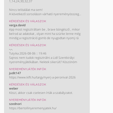
1,14,24,30,32,37
Nincs telitalálat ma sem!
A következő sorsoláson várható nyereményösszeg
(egy nyertes esetén):
KÉRDÉSEK ÉS VÁLASZOK
880 millió Ft
varga.david
épp most regisztráltam be , brave böngésző , mikor
beírod az adatokat , olyan mint ha szürke lenne még
mindig a regisztráció gomb de nyugodtan nyomj rá
KÉRDÉSEK ÉS VÁLASZOK
-.-.
Tutyika 2026-08-06 :: 19:46
Sajnos nem tudok regisztrálni a Lidl Szentkirályi
nyereményjátékában. Nektek sikerült? Köszönöm
NYEREMÉNYJÁTÉK INFÓK
judit147
https://www.kifli.hu/targy/nyerj-a-peronival-2026
KÉRDÉSEK ÉS VÁLASZOK
weber
Köszi, akkor csak cselesen írták a szabályzatot.
NYEREMÉNYJÁTÉK INFÓK
szednori
https://bertollinyeremenyjatek.hu/