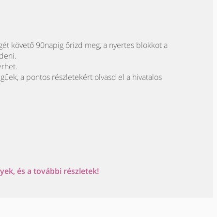
gét követő 90napig őrizd meg, a nyertes blokkot a
deni.
erhet.
egűek, a pontos részletekért olvasd el a hivatalos
ek, és a további részletek!