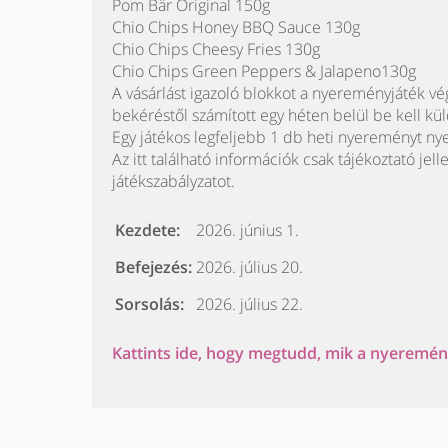
Pom Bär Original 150g
Chio Chips Honey BBQ Sauce 130g
Chio Chips Cheesy Fries 130g
Chio Chips Green Peppers & Jalapeno130g
A vásárlást igazoló blokkot a nyereményjáték vé
bekéréstől számított egy héten belül be kell kül
Egy játékos legfeljebb 1 db heti nyereményt ny
Az itt található információk csak tájékoztató jell
játékszabályzatot.
Kezdete:
2026. június 1.
Befejezés:
2026. július 20.
Sorsolás:
2026. július 22.
Kattints ide, hogy megtudd, mik a nyeremény