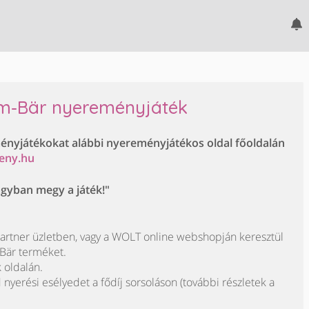
om-Bär nyereményjáték
ményjátékokat alábbi nyereményjátékos oldal főoldalán
eny.hu
agyban megy a játék!"
artner üzletben, vagy a WOLT online webshopján keresztül
Bär terméket.
k oldalán.
yerési esélyedet a fődíj sorsoláson (további részletek a