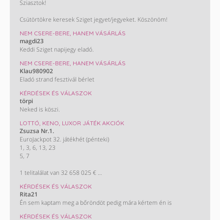
Sziasztok!
Csütörtökre keresek Sziget jegyet/jegyeket. Köszönöm!
NEM CSERE-BERE, HANEM VÁSÁRLÁS
magdi23
Keddi Sziget napijegy eladó.
NEM CSERE-BERE, HANEM VÁSÁRLÁS
Klau980902
Eladó strand fesztivál bérlet
KÉRDÉSEK ÉS VÁLASZOK
törpi
Neked is köszi.
LOTTÓ, KENO, LUXOR JÁTÉK AKCIÓK
Zsuzsa Nr.1.
EuroJackpot 32. játékhét (pénteki)
1, 3, 6, 13, 23
5, 7
1 telitalálat van 32 658 025 €
A következő héten várható nyereményösszeg (egy nyertes esetén):
KÉRDÉSEK ÉS VÁLASZOK
3,6 milliárd Ft
Rita21
(10 millió €)
Én sem kaptam meg a bőröndöt pedig mára kértem én is
KÉRDÉSEK ÉS VÁLASZOK