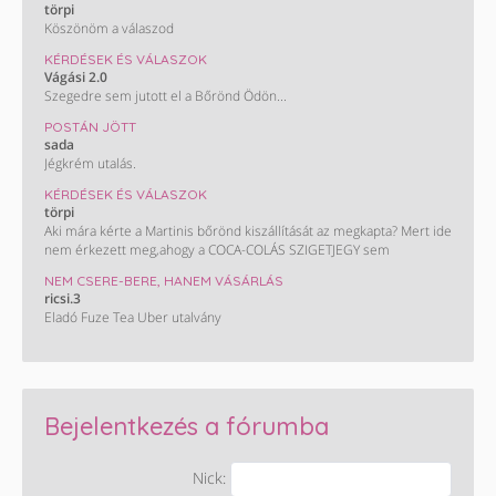
törpi
Köszönöm a válaszod
KÉRDÉSEK ÉS VÁLASZOK
Vágási 2.0
Szegedre sem jutott el a Bőrönd Ödön...
POSTÁN JÖTT
sada
Jégkrém utalás.
KÉRDÉSEK ÉS VÁLASZOK
törpi
Aki mára kérte a Martinis bőrönd kiszállítását az megkapta? Mert ide
nem érkezett meg,ahogy a COCA-COLÁS SZIGETJEGY sem
NEM CSERE-BERE, HANEM VÁSÁRLÁS
ricsi.3
Eladó Fuze Tea Uber utalvány
Bejelentkezés a fórumba
Nick: