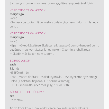
Samsung is power+ volume_down együttes lenyomásával fotóz!
KÉRDÉSEK ÉS VÁLASZOK
marycsiga
Fáreó
Jófogásra be tudtam lépni webes oldalon,így nem tudom mi lehet a
gond .
KÉRDÉSEK ÉS VÁLASZOK
marycsiga
Fáreó
Képernyőkép készítése általában a kikapcsoló gomb+hangerő gomb
együttes megnyomásával lehet .nekem Xiaomin a lehalkítóval
müködik másikokon nem tudom .
SORSOLÁSOK
sada
33. hét
HÉTFŐ (08,10)
Spar – Mancs őrjárat (1 családi nyaralás, 3+58 nyereménycsomag)
Pelso (1 balatoni hajózás, 1+1 termékcsomag)
ETELE Cinema 8/7 (2x2 mozijegy, 1 x 20.000)
KEDD (08,11)
// CSERE-BERE FÓRUM 3.
Spar – Sprite (1 párizsi utazás)
sze
SZERDA (08,12)
Sziasztok,
Kometa grill 13/11 (100 grillmatrac)
M&M’S, Maltesers, Skittles 8/6 (40 x 2 CC mozijegy)
10 db Coca Cola kupak kódot cserélnék más játszós blokkra