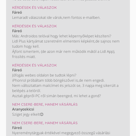
Spar – Sodaco 17/14 (1 vízforraló, 2 botmixer, 2 fritőz, 1 Popcorn
készítő)
KÉRDÉSEK ÉS VÁLASZOK
Dolce Gusto® 2026.2. 16/14 (1 kávéélménycsomag)
Fáreó
Red Bull – OMV 9/6 (1 Szuper Formula Készlet, 1 hátizsák, 1 kulacs)
Lemaradt válaszokat ide várok,nem fontos e-mailben.
CSÜTÖRTÖK (08,13)
KÉRDÉSEK ÉS VÁLASZOK
MOL 10/4 (7 x 50 00)
Fáreó
Auchan - iskolakezdés 5/2 (1x100.000; 5x50.000; 2+3 Legó)
Más: Androidos telóval hogy lehet képernyőképet készíteni?
BIC, Tipp-Ex - Auchan 4/1 (1 x 50.000)
Lidl Plus kártyámat szeretném elmenteni képként,de sajnos nem
Martini – Auchan 4/4 (1 sportkamera)
tudom hogy kell.
PÉNTEK (08,14)
Ájfont ismertem, (de azon már nem működik mától a Lidl App),
Martini – Auchan (utazás Palermoba)
frissítés miatt.
BURN – SZIN (5 páros bérlet + szállás)
Magnum – MOL Move 13/9-10 (6 BPP utalvány)
KÉRDÉSEK ÉS VÁLASZOK
Cinema City (PUMA autó, 1 x 1 millió, 1 ajándékcsomag)
Fáreó
Lidl – xixo (1 x 300.000)
Jófogás webes oldalon be tudtok lépni?
Tesco – Hell (1 wellness-hétvége)
iPhonrol próbáltam több böngészővel is,de nem engedi.
Fanta, Kinley, Sprite – Reál, Coop, CBA, Príma, Privát 8/6 (1 iPhone)
Nem változtattam mailcímet és jelszót se, 3 napja meg sikerült a
belépés a telóról.
Asztali gépről-PC-ről simán beenged, mi lehet a gond?
NEM CSERE-BERE, HANEM VÁSÁRLÁS
Aranyoskicsi
Sziget jegy elkelt😊
NEM CSERE-BERE, HANEM VÁSÁRLÁS
Fáreó
Nyereménytárgyak értékével megegyező összegű vásárlási