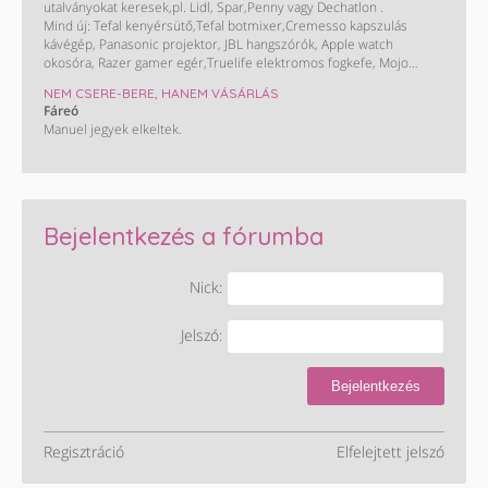
utalványokat keresek,pl. Lidl, Spar,Penny vagy Dechatlon .
Mind új: Tefal kenyérsütő,Tefal botmixer,Cremesso kapszulás
kávégép, Panasonic projektor, JBL hangszórók, Apple watch
okosóra, Razer gamer egér,Truelife elektromos fogkefe, Mojo
hangfal, Ipanema szandál, Nebulók hangszórós kulacs,Heineken
NEM CSERE-BERE, HANEM VÁSÁRLÁS
termosz,Kodak printomatic fényképező,pólók ,pulóverek,baseball
Fáreó
sapkák,hátizsákok,tornazsákok,Kinder pinyáta,társasok,Kilimandjaro
Manuel jegyek elkeltek.
nagy túrahátizsák,túra bot,stb. És egy 35000Ft-os H&M kártya.
Vásárlási utira-kártyákra cserélem vagy kp.
Bejelentkezés a fórumba
Nick:
Jelszó:
Bejelentkezés
Regisztráció
Elfelejtett jelszó