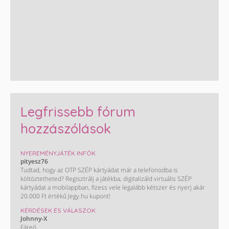
Legfrissebb fórum
hozzászólások
NYEREMÉNYJÁTÉK INFÓK
pityesz76
Tudtad, hogy az OTP SZÉP kártyádat már a telefonodba is
költöztetheted? Regisztrálj a játékba, digitalizáld virtuális SZÉP
kártyádat a mobilappban, fizess vele legalább kétszer és nyerj akár
20.000 Ft értékű Jegy.hu kupont!
KÉRDÉSEK ÉS VÁLASZOK
Johnny-X
Fáreó