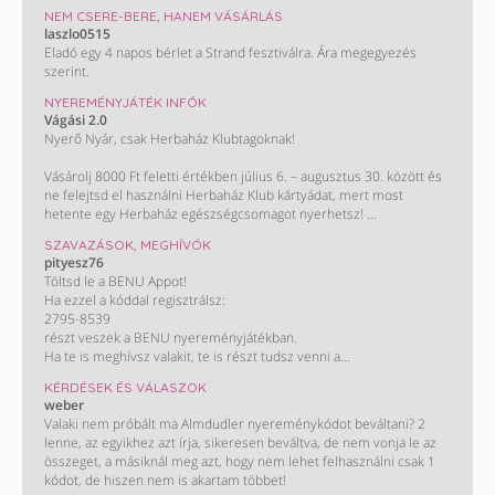
NEM CSERE-BERE, HANEM VÁSÁRLÁS
laszlo0515
Eladó egy 4 napos bérlet a Strand fesztiválra. Ára megegyezés
szerint.
NYEREMÉNYJÁTÉK INFÓK
Vágási 2.0
Nyerő Nyár, csak Herbaház Klubtagoknak!
Vásárolj 8000 Ft feletti értékben július 6. – augusztus 30. között és
ne felejtsd el használni Herbaház Klub kártyádat, mert most
hetente egy Herbaház egészségcsomagot nyerhetsz!
SZAVAZÁSOK, MEGHÍVÓK
Ha legalább háromszor vásárolsz 8000 Ft felett július 6. és
pityesz76
augusztus 30. között, tiéd lehet a főnyeremény:
Töltsd le a BENU Appot!
A 100 000 Ft-os Herbaház bevásárlás! Kisorsolunk egy 30 000 és
Ha ezzel a kóddal regisztrálsz:
egy 50 000 Ft értékben levásárolható ajándékkártyát is. Így könnyű
2795-8539
spórolni!
részt veszek a BENU nyereményjátékban.
Ha te is meghívsz valakit, te is részt tudsz venni a
nyereményjátékban, ahol a fődíj egy Peugeot 2008.
KÉRDÉSEK ÉS VÁLASZOK
Letöltés és részletek:
weber
https://onelink.to/a4722n
Valaki nem próbált ma Almdudler nyereménykódot beváltani? 2
lenne, az egyikhez azt írja, sikeresen beváltva, de nem vonja le az
összeget, a másiknál meg azt, hogy nem lehet felhasználni csak 1
kódot, de hiszen nem is akartam többet!