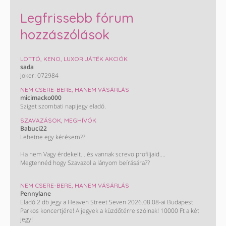
Legfrissebb fórum
hozzászólások
LOTTÓ, KENO, LUXOR JÁTÉK AKCIÓK
sada
Joker: 072984
NEM CSERE-BERE, HANEM VÁSÁRLÁS
micimacko000
Sziget szombati napijegy eladó.
SZAVAZÁSOK, MEGHÍVÓK
Babuci22
Lehetne egy kérésem??
Ha nem Vagy érdekelt....és vannak screvo profiljaid....
Megtennéd hogy Szavazol a lányom beírására??
Monini szavazás : Takács Nelli. ❤️
NEM CSERE-BERE, HANEM VÁSÁRLÁS
Pennylane
KÖSZÖNÖM HOGY SEGÍTESZ !!!😊😊😊😊
Eladó 2 db jegy a Heaven Street Seven 2026.08.08-ai Budapest
Parkos koncertjére! A jegyek a küzdőtérre szólnak! 10000 Ft a két
jegy!