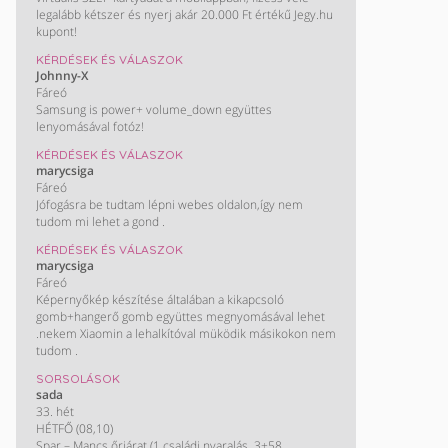
legalább kétszer és nyerj akár 20.000 Ft értékű Jegy.hu
kupont!
KÉRDÉSEK ÉS VÁLASZOK
Johnny-X
Fáreó
Samsung is power+ volume_down együttes
lenyomásával fotóz!
KÉRDÉSEK ÉS VÁLASZOK
marycsiga
Fáreó
Jófogásra be tudtam lépni webes oldalon,így nem
tudom mi lehet a gond .
KÉRDÉSEK ÉS VÁLASZOK
marycsiga
Fáreó
Képernyőkép készítése általában a kikapcsoló
gomb+hangerő gomb együttes megnyomásával lehet
.nekem Xiaomin a lehalkítóval müködik másikokon nem
tudom .
SORSOLÁSOK
sada
33. hét
HÉTFŐ (08,10)
Spar – Mancs őrjárat (1 családi nyaralás, 3+58