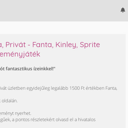
 Privát - Fanta, Kinley, Sprite
eményjáték
ót fantasztikus ízeinkkel!"
ivát üzletben egyidejűleg legalább 1500 Ft értékben Fanta,
k oldalán.
reményt nyerhet.
egűek, a pontos részletekért olvasd el a hivatalos