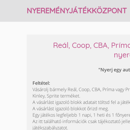
NYEREMÉNYJÁTÉKKÖZPONT
Reál, Coop, CBA, Príma,
nyer
"Nyerj egy aut
Feltétel:
Vásárolj bármely Reál, Coop, CBA, Príma vagy Pr
Kinley, Sprite terméket.
A vásárlást igazoló blokk adatait töltsd fel a játé
A vásárlást igazoló blokkot őrizd meg.
Egy játékos legfeljebb 1 napi, 1 heti és 1 főnye
Az itt található információk csak tájékoztató jell
játékszabályzatot.