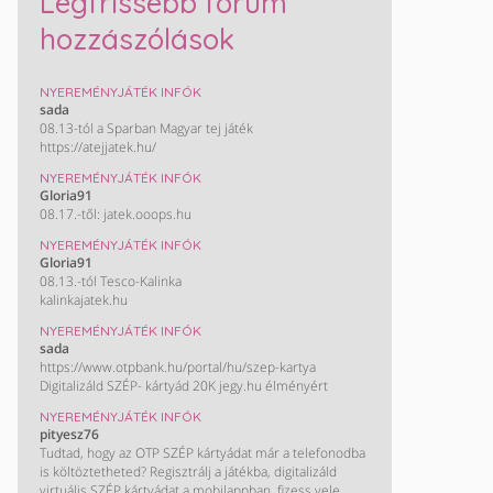
Legfrissebb fórum
hozzászólások
NYEREMÉNYJÁTÉK INFÓK
sada
08.13-tól a Sparban Magyar tej játék
https://atejjatek.hu/
NYEREMÉNYJÁTÉK INFÓK
Gloria91
08.17.-től: jatek.ooops.hu
NYEREMÉNYJÁTÉK INFÓK
Gloria91
08.13.-tól Tesco-Kalinka
kalinkajatek.hu
NYEREMÉNYJÁTÉK INFÓK
sada
https://www.otpbank.hu/portal/hu/szep-kartya
Digitalizáld SZÉP- kártyád 20K jegy.hu élményért
NYEREMÉNYJÁTÉK INFÓK
pityesz76
Tudtad, hogy az OTP SZÉP kártyádat már a telefonodba
is költöztetheted? Regisztrálj a játékba, digitalizáld
virtuális SZÉP kártyádat a mobilappban, fizess vele