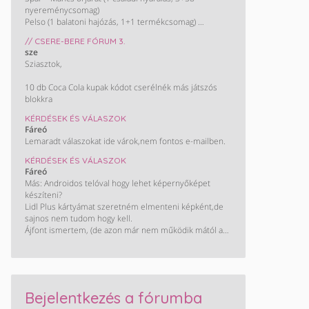
nyereménycsomag)
Pelso (1 balatoni hajózás, 1+1 termékcsomag)
ETELE Cinema 8/7 (2x2 mozijegy, 1 x 20.000)
// CSERE-BERE FÓRUM 3.
KEDD (08,11)
sze
Spar – Sprite (1 párizsi utazás)
Sziasztok,
SZERDA (08,12)
Kometa grill 13/11 (100 grillmatrac)
10 db Coca Cola kupak kódot cserélnék más játszós
M&M’S, Maltesers, Skittles 8/6 (40 x 2 CC mozijegy)
blokkra
Spar – Sodaco 17/14 (1 vízforraló, 2 botmixer, 2 fritőz,
1 Popcorn készítő)
KÉRDÉSEK ÉS VÁLASZOK
Dolce Gusto® 2026.2. 16/14 (1 kávéélménycsomag)
Fáreó
Red Bull – OMV 9/6 (1 Szuper Formula Készlet, 1
Lemaradt válaszokat ide várok,nem fontos e-mailben.
hátizsák, 1 kulacs)
KÉRDÉSEK ÉS VÁLASZOK
CSÜTÖRTÖK (08,13)
Fáreó
MOL 10/4 (7 x 50 00)
Más: Androidos telóval hogy lehet képernyőképet
Auchan - iskolakezdés 5/2 (1x100.000; 5x50.000; 2+3
készíteni?
Legó)
Lidl Plus kártyámat szeretném elmenteni képként,de
BIC, Tipp-Ex - Auchan 4/1 (1 x 50.000)
sajnos nem tudom hogy kell.
Martini – Auchan 4/4 (1 sportkamera)
Ájfont ismertem, (de azon már nem működik mától a
PÉNTEK (08,14)
Lidl App),
Martini – Auchan (utazás Palermoba)
frissítés miatt.
BURN – SZIN (5 páros bérlet + szállás)
Magnum – MOL Move 13/9-10 (6 BPP utalvány)
Cinema City (PUMA autó, 1 x 1 millió, 1 ajándékcsomag)
Lidl – xixo (1 x 300.000)
Bejelentkezés a fórumba
Tesco – Hell (1 wellness-hétvége)