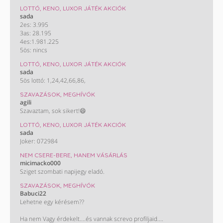
LOTTÓ, KENO, LUXOR JÁTÉK AKCIÓK
sada
2es: 3.995
3as: 28.195
4es:1.981.225
5ös: nincs
LOTTÓ, KENO, LUXOR JÁTÉK AKCIÓK
sada
5ös lottó: 1,24,42,66,86,
SZAVAZÁSOK, MEGHÍVÓK
agili
Szavaztam, sok sikert!😄
LOTTÓ, KENO, LUXOR JÁTÉK AKCIÓK
sada
Joker: 072984
NEM CSERE-BERE, HANEM VÁSÁRLÁS
micimacko000
Sziget szombati napijegy eladó.
SZAVAZÁSOK, MEGHÍVÓK
Babuci22
Lehetne egy kérésem??
Ha nem Vagy érdekelt....és vannak screvo profiljaid....