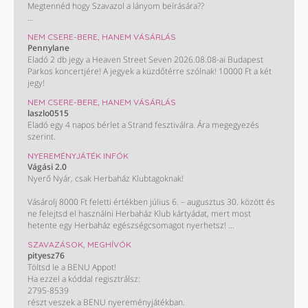
Megtennéd hogy Szavazol a lányom beírására??
Monini szavazás : Takács Nelli. ❤️
NEM CSERE-BERE, HANEM VÁSÁRLÁS
Pennylane
KÖSZÖNÖM HOGY SEGÍTESZ !!!😊😊😊😊
Eladó 2 db jegy a Heaven Street Seven 2026.08.08-ai Budapest
Parkos koncertjére! A jegyek a küzdőtérre szólnak! 10000 Ft a két
jegy!
NEM CSERE-BERE, HANEM VÁSÁRLÁS
laszlo0515
Eladó egy 4 napos bérlet a Strand fesztiválra. Ára megegyezés
szerint.
NYEREMÉNYJÁTÉK INFÓK
Vágási 2.0
Nyerő Nyár, csak Herbaház Klubtagoknak!
Vásárolj 8000 Ft feletti értékben július 6. – augusztus 30. között és
ne felejtsd el használni Herbaház Klub kártyádat, mert most
hetente egy Herbaház egészségcsomagot nyerhetsz!
SZAVAZÁSOK, MEGHÍVÓK
Ha legalább háromszor vásárolsz 8000 Ft felett július 6. és
pityesz76
augusztus 30. között, tiéd lehet a főnyeremény:
Töltsd le a BENU Appot!
A 100 000 Ft-os Herbaház bevásárlás! Kisorsolunk egy 30 000 és
Ha ezzel a kóddal regisztrálsz:
egy 50 000 Ft értékben levásárolható ajándékkártyát is. Így könnyű
2795-8539
spórolni!
részt veszek a BENU nyereményjátékban.