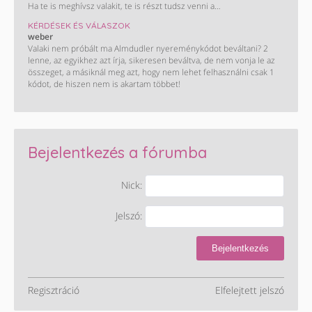
Ha te is meghívsz valakit, te is részt tudsz venni a
nyereményjátékban, ahol a fődíj egy Peugeot 2008.
KÉRDÉSEK ÉS VÁLASZOK
Letöltés és részletek:
weber
https://onelink.to/a4722n
Valaki nem próbált ma Almdudler nyereménykódot beváltani? 2
lenne, az egyikhez azt írja, sikeresen beváltva, de nem vonja le az
összeget, a másiknál meg azt, hogy nem lehet felhasználni csak 1
kódot, de hiszen nem is akartam többet!
Bejelentkezés a fórumba
Nick:
Jelszó:
Bejelentkezés
Regisztráció
Elfelejtett jelszó