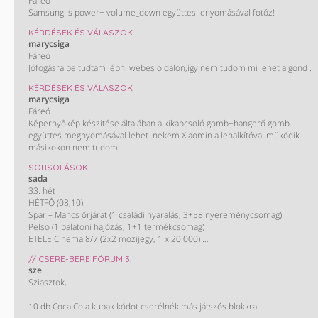
Fáreó
Samsung is power+ volume_down együttes lenyomásával fotóz!
KÉRDÉSEK ÉS VÁLASZOK
marycsiga
Fáreó
Jófogásra be tudtam lépni webes oldalon,így nem tudom mi lehet a gond .
KÉRDÉSEK ÉS VÁLASZOK
marycsiga
Fáreó
Képernyőkép készítése általában a kikapcsoló gomb+hangerő gomb
együttes megnyomásával lehet .nekem Xiaomin a lehalkítóval müködik
másikokon nem tudom .
SORSOLÁSOK
sada
33. hét
HÉTFŐ (08,10)
Spar – Mancs őrjárat (1 családi nyaralás, 3+58 nyereménycsomag)
Pelso (1 balatoni hajózás, 1+1 termékcsomag)
ETELE Cinema 8/7 (2x2 mozijegy, 1 x 20.000)
KEDD (08,11)
// CSERE-BERE FÓRUM 3.
Spar – Sprite (1 párizsi utazás)
sze
SZERDA (08,12)
Sziasztok,
Kometa grill 13/11 (100 grillmatrac)
M&M’S, Maltesers, Skittles 8/6 (40 x 2 CC mozijegy)
10 db Coca Cola kupak kódot cserélnék más játszós blokkra
Spar – Sodaco 17/14 (1 vízforraló, 2 botmixer, 2 fritőz, 1 Popcorn készítő)