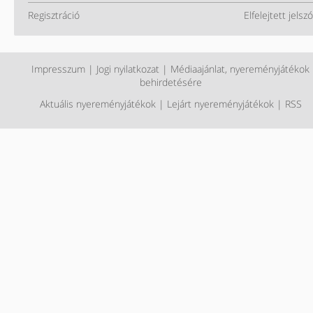
Regisztráció
Elfelejtett jelszó
Impresszum
|
Jogi nyilatkozat
|
Médiaajánlat, nyereményjátékok
behirdetésére
Aktuális nyereményjátékok
|
Lejárt nyereményjátékok
|
RSS