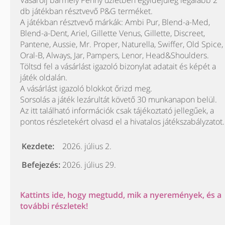
Vásárolj bármely Penny üzletben egyidejűleg legalább 2
db játékban résztvevő P&G terméket.
A játékban résztvevő márkák: Ambi Pur, Blend-a-Med,
Blend-a-Dent, Ariel, Gillette Venus, Gillette, Discreet,
Pantene, Aussie, Mr. Proper, Naturella, Swiffer, Old Spice,
Oral-B, Always, Jar, Pampers, Lenor, Head&Shoulders.
Töltsd fel a vásárlást igazoló bizonylat adatait és képét a
játék oldalán.
A vásárlást igazoló blokkot őrizd meg.
Sorsolás a játék lezárultát követő 30 munkanapon belül.
Az itt található információk csak tájékoztató jellegűek, a
pontos részletekért olvasd el a hivatalos játékszabályzatot.
Kezdete:
2026. július 2.
Befejezés:
2026. július 29.
Kattints ide, hogy megtudd, mik a nyeremények, és a
további részletek!