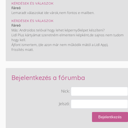
Dolce Gusto® 2026.2. 16/14 (1 kávéélménycsomag)
KÉRDÉSEK ÉS VÁLASZOK
Red Bull – OMV 9/6 (1 Szuper Formula Készlet, 1 hátizsák, 1 kulacs)
Fáreó
CSÜTÖRTÖK (08,13)
Lemaradt válaszokat ide várok,nem fontos e-mailben.
MOL 10/4 (7 x 50 00)
KÉRDÉSEK ÉS VÁLASZOK
Auchan - iskolakezdés 5/2 (1x100.000; 5x50.000; 2+3 Legó)
Fáreó
BIC, Tipp-Ex - Auchan 4/1 (1 x 50.000)
Más: Androidos telóval hogy lehet képernyőképet készíteni?
Martini – Auchan 4/4 (1 sportkamera)
Lidl Plus kártyámat szeretném elmenteni képként,de sajnos nem tudom
PÉNTEK (08,14)
hogy kell.
Martini – Auchan (utazás Palermoba)
Ájfont ismertem, (de azon már nem működik mától a Lidl App),
BURN – SZIN (5 páros bérlet + szállás)
frissítés miatt.
Magnum – MOL Move 13/9-10 (6 BPP utalvány)
Cinema City (PUMA autó, 1 x 1 millió, 1 ajándékcsomag)
Lidl – xixo (1 x 300.000)
Tesco – Hell (1 wellness-hétvége)
Fanta, Kinley, Sprite – Reál, Coop, CBA, Príma, Privát 8/6 (1 iPhone)
Bejelentkezés a fórumba
Nick:
Jelszó:
Bejelentkezés