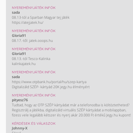
NYEREMÉNYJÁTÉK INFÓK
sada
08.13-tól a Sparban Magyar tej játék
https://atejjatek.hu/
NYEREMÉNYJÁTÉK INFÓK
Gloria91
08.17.-től: jatek.ooops.hu
NYEREMÉNYJÁTÉK INFÓK
Gloria91
08.13.-tól Tesco-Kalinka
kalinkajatek.hu
NYEREMÉNYJÁTÉK INFÓK
sada
https://www.otpbank.hu/portal/hu/szep-kartya
Digitalizáld SZÉP- kártyád 20K jegy.hu élményért
NYEREMÉNYJÁTÉK INFÓK
pityesz76
Tudtad, hogy az OTP SZÉP kártyádat már a telefonodba is költöztetheted?
Regisztrálj a játékba, digitalizáld virtuális SZÉP kártyádat a mobilappban,
fizess vele legalább kétszer és nyerj akár 20.000 Ft értékű Jegy.hu kupont!
KÉRDÉSEK ÉS VÁLASZOK
Johnny-X