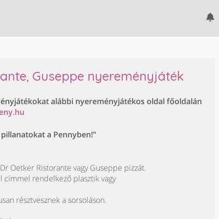
orante, Guseppe nyereményjáték
ményjátékokat alábbi nyereményjátékos oldal főoldalán
eny.hu
ő pillanatokat a Pennyben!"
Dr Oetker Ristorante vagy Guseppe pizzát.
il címmel rendelkező plasztik vagy
usan résztvesznek a sorsoláson.