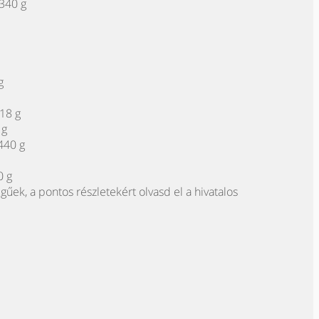
 340 g
g
18 g
 g
440 g
0 g
egűek, a pontos részletekért olvasd el a hivatalos