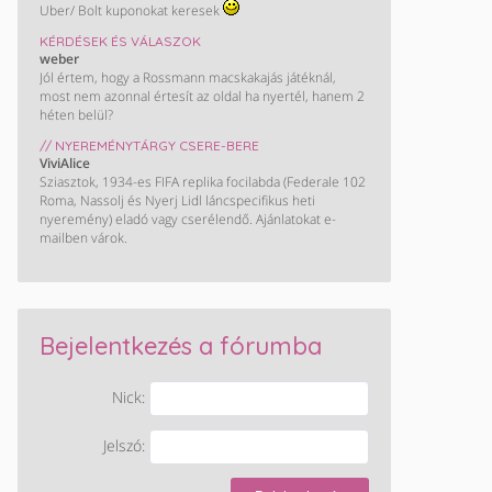
Uber/ Bolt kuponokat keresek
KÉRDÉSEK ÉS VÁLASZOK
weber
Jól értem, hogy a Rossmann macskakajás játéknál,
most nem azonnal értesít az oldal ha nyertél, hanem 2
héten belül?
// NYEREMÉNYTÁRGY CSERE-BERE
ViviAlice
Sziasztok, 1934-es FIFA replika focilabda (Federale 102
Roma, Nassolj és Nyerj Lidl láncspecifikus heti
nyeremény) eladó vagy cserélendő. Ajánlatokat e-
mailben várok.
Bejelentkezés a fórumba
Nick:
Jelszó: