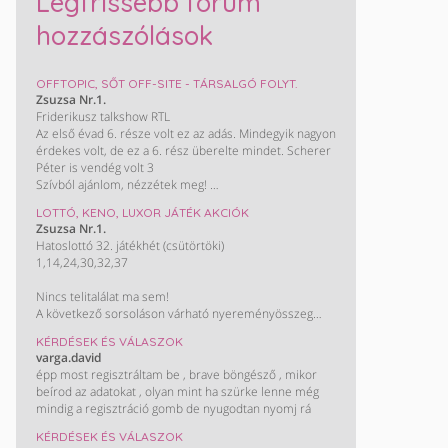
Legfrissebb fórum
hozzászólások
OFFTOPIC, SŐT OFF-SITE - TÁRSALGÓ FOLYT.
Zsuzsa Nr.1.
Friderikusz talkshow RTL
Az első évad 6. része volt ez az adás. Mindegyik nagyon
érdekes volt, de ez a 6. rész überelte mindet. Scherer
Péter is vendég volt 3
Szívból ajánlom, nézzétek meg!
LOTTÓ, KENO, LUXOR JÁTÉK AKCIÓK
https://www.rtlplusz.hu/friderikusz-talkshow-
Zsuzsa Nr.1.
p_28107/1-evad-6-resz-c_13181455
Hatoslottó 32. játékhét (csütörtöki)
1,14,24,30,32,37
Nincs telitalálat ma sem!
A következő sorsoláson várható nyereményösszeg
(egy nyertes esetén):
KÉRDÉSEK ÉS VÁLASZOK
880 millió Ft
varga.david
épp most regisztráltam be , brave böngésző , mikor
beírod az adatokat , olyan mint ha szürke lenne még
mindig a regisztráció gomb de nyugodtan nyomj rá
KÉRDÉSEK ÉS VÁLASZOK