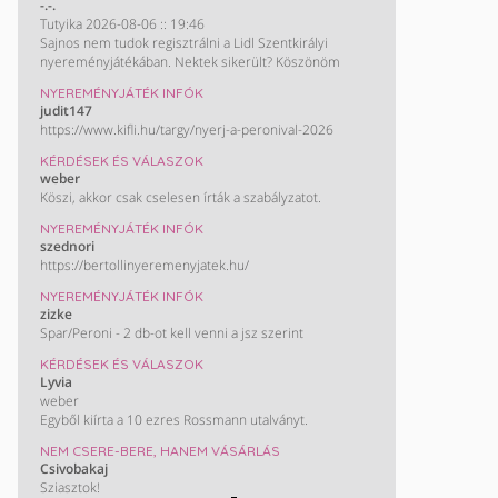
-.-.
Tutyika 2026-08-06 :: 19:46
Sajnos nem tudok regisztrálni a Lidl Szentkirályi
nyereményjátékában. Nektek sikerült? Köszönöm
NYEREMÉNYJÁTÉK INFÓK
judit147
https://www.kifli.hu/targy/nyerj-a-peronival-2026
KÉRDÉSEK ÉS VÁLASZOK
weber
Köszi, akkor csak cselesen írták a szabályzatot.
NYEREMÉNYJÁTÉK INFÓK
szednori
https://bertollinyeremenyjatek.hu/
NYEREMÉNYJÁTÉK INFÓK
zizke
Spar/Peroni - 2 db-ot kell venni a jsz szerint
KÉRDÉSEK ÉS VÁLASZOK
Lyvia
weber
Egyből kiírta a 10 ezres Rossmann utalványt.
NEM CSERE-BERE, HANEM VÁSÁRLÁS
Csivobakaj
Sziasztok!