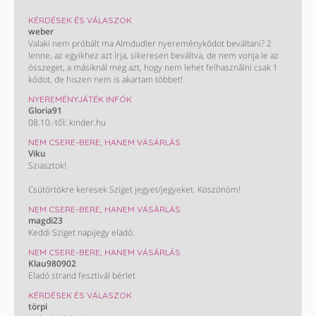
KÉRDÉSEK ÉS VÁLASZOK
weber
Valaki nem próbált ma Almdudler nyereménykódot beváltani? 2
lenne, az egyikhez azt írja, sikeresen beváltva, de nem vonja le az
összeget, a másiknál meg azt, hogy nem lehet felhasználni csak 1
kódot, de hiszen nem is akartam többet!
NYEREMÉNYJÁTÉK INFÓK
Gloria91
08.10.-től: kinder.hu
NEM CSERE-BERE, HANEM VÁSÁRLÁS
Viku
Sziasztok!
Csütörtökre keresek Sziget jegyet/jegyeket. Köszönöm!
NEM CSERE-BERE, HANEM VÁSÁRLÁS
magdi23
Keddi Sziget napijegy eladó.
NEM CSERE-BERE, HANEM VÁSÁRLÁS
Klau980902
Eladó strand fesztivál bérlet
KÉRDÉSEK ÉS VÁLASZOK
törpi