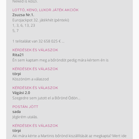
Neked is köszi.
LOTTÓ, KENO, LUXOR JÁTÉK AKCIÓK
Zsuzsa Nr.1.
EuroJackpot 32. játékhét (pénteki)
1, 3, 6, 13, 23
5, 7
1 telitalálat van 32 658 025 €
A következő héten várható nyereményösszeg (egy nyertes esetén):
KÉRDÉSEK ÉS VÁLASZOK
3,6 milliárd Ft
Rita21
(10 millió €)
Én sem kaptam meg a bőröndöt pedig mára kértem én is
KÉRDÉSEK ÉS VÁLASZOK
törpi
Köszönöm a válaszod
KÉRDÉSEK ÉS VÁLASZOK
Vágási 2.0
Szegedre sem jutott el a Bőrönd Ödön...
POSTÁN JÖTT
sada
Jégkrém utalás.
KÉRDÉSEK ÉS VÁLASZOK
törpi
Aki mára kérte a Martinis bőrönd kiszállítását az megkapta? Mert ide