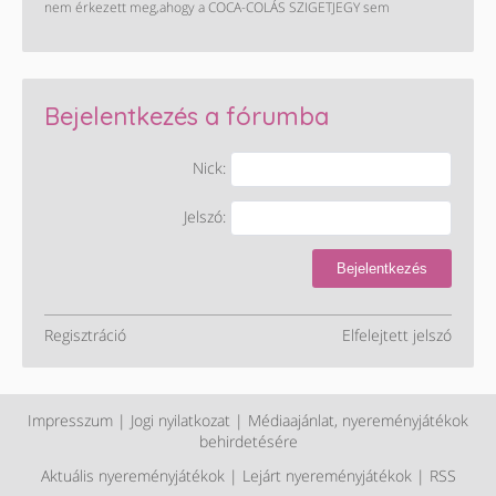
nem érkezett meg,ahogy a COCA-COLÁS SZIGETJEGY sem
Bejelentkezés a fórumba
Nick:
Jelszó:
Bejelentkezés
Regisztráció
Elfelejtett jelszó
Impresszum
|
Jogi nyilatkozat
|
Médiaajánlat, nyereményjátékok
behirdetésére
Aktuális nyereményjátékok
|
Lejárt nyereményjátékok
|
RSS