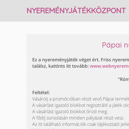
NYEREMÉNYJÁTÉKKÖZPONT
Pápai 
Ez a nyereményjáték véget ért. Friss nyere
találsz, kattints itt tovább:
www.webnyerem
"Róm
Feltétel:
Vásárolj a promócióban részt vevő Pápai termék
A vásárlást igazoló blokkot regisztráld a játék ol
A vásárlást igazoló blokkot őrizd meg.
A fődíj sorsolásán minden pályázat részt vesz.
Az itt található információk csak tájékoztató jell