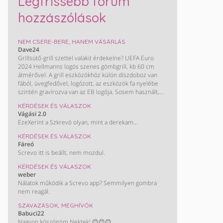
Legfrissebb fórum
hozzászólások
NEM CSERE-BERE, HANEM VÁSÁRLÁS
Dave24
Grillsütő-grill szettel valakit érdekelne? UEFA Euro
2024 Hellmanns logós szenes gömbgrill, kb 60 cm
átmérővel. A grill eszközökhöz külön díszdoboz van
fából, üvegfedővel, logózott, az eszközök fa nyelébe
szintén gravírozva van az EB logója. Sosem használt,
nem volt még összerakva sem, nálam csak a panelban
KÉRDÉSEK ÉS VÁLASZOK
a szoba sarkában porosodik a dobozban.
Vágási 2.0
EzeXerint a Szkrevó olyan, mint a derekam...
KÉRDÉSEK ÉS VÁLASZOK
Fáreó
Screvo itt is beállt, nem mozdul.
KÉRDÉSEK ÉS VÁLASZOK
weber
Nálatok működik a Screvo app? Semmilyen gombra
nem reagál.
SZAVAZÁSOK, MEGHÍVÓK
Babuci22
Nagyon köszönöm Nektek! 😊😊😊