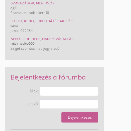
SZAVAZÁSOK, MEGHÍVÓK
agili
Szavaztam, sok sikert!😄
LOTTÓ, KENO, LUXOR JÁTÉK AKCIÓK
sada
Joker: 072984
NEM CSERE-BERE, HANEM VÁSÁRLÁS
micimacko000
Sziget szombati napijegy eladó.
Bejelentkezés a fórumba
Nick:
Jelszó:
Bejelentkezés