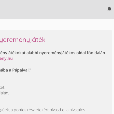
nyereményjáték
ményjátékokat alábbi nyereményjátékos oldal főoldalán
eny.hu
ába a Pápaival!"
et.
dalán.
egűek, a pontos részletekért olvasd el a hivatalos