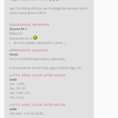
.
Igen ha több profilotok van mindegyikbe belépve külön
külön szavazatnak számít.
KÖSZÖNÖM!!
SZAVAZÁSOK, MEGHÍVÓK
/ Most nem műkszik a screvo oldal de majd biztos
Zsuzsa Nr.1.
helyrehozzàk/
Babuci22
Szavaztam én is
(... de nem tudtam több profil is lehet...)
KÉRDÉSEK ÉS VÁLASZOK
Fáreó
Köszi a mobillal kapcsolatos válaszokat.
A Staropramen sörnél hány jegyű a kód 8 vagy 10?
LOTTÓ, KENO, LUXOR JÁTÉK AKCIÓK
sada
2es: 3.995
3as: 28.195
4es:1.981.225
5ös: nincs
LOTTÓ, KENO, LUXOR JÁTÉK AKCIÓK
sada
5ös lottó: 1,24,42,66,86,