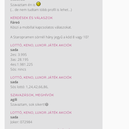
Szavaztam én is
(... de nem tudtam több profil is lehet...)
KÉRDÉSEK ÉS VÁLASZOK
Fáreó
Köszi a mobillal kapcsolatos válaszokat.
A Staropramen sörnél hány jegyű a kód 8 vagy 10?
LOTTÓ, KENO, LUXOR JÁTÉK AKCIÓK
sada
2es: 3.995
3as: 28.195
4es:1.981.225
5ös: nincs
LOTTÓ, KENO, LUXOR JÁTÉK AKCIÓK
sada
5ös lottó: 1,24,42,66,86,
SZAVAZÁSOK, MEGHÍVÓK
agili
Szavaztam, sok sikert!😄
LOTTÓ, KENO, LUXOR JÁTÉK AKCIÓK
sada
Joker: 072984