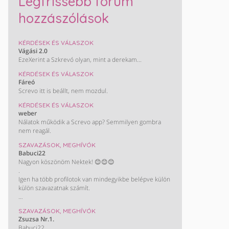
Legfrissebb fórum
hozzászólások
KÉRDÉSEK ÉS VÁLASZOK
Vágási 2.0
EzeXerint a Szkrevó olyan, mint a derekam...
KÉRDÉSEK ÉS VÁLASZOK
Fáreó
Screvo itt is beállt, nem mozdul.
KÉRDÉSEK ÉS VÁLASZOK
weber
Nálatok működik a Screvo app? Semmilyen gombra
nem reagál.
SZAVAZÁSOK, MEGHÍVÓK
Babuci22
Nagyon köszönöm Nektek! 😊😊😊
.
Igen ha több profilotok van mindegyikbe belépve külön
külön szavazatnak számít.
KÖSZÖNÖM!!
SZAVAZÁSOK, MEGHÍVÓK
/ Most nem műkszik a screvo oldal de majd biztos
Zsuzsa Nr.1.
helyrehozzàk/
Babuci22