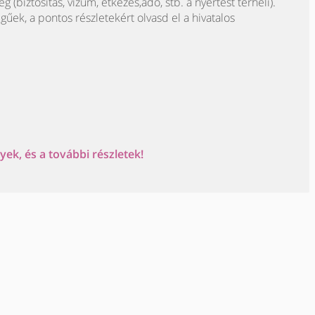
iztosítás, vízum, étkezés,adó, stb. a nyertest terheli).
egűek, a pontos részletekért olvasd el a hivatalos
ek, és a további részletek!