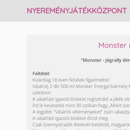
NYEREMÉNYJÁTÉKKÖZPONT
Monster
"Monster - Jégrally élm
Feltétel:
Kizárólag 18 éven felüliek figyelmébe!
Vásárolj 2 db 500 ml Monster Energyt bármely 
üzletben.
A vásárlást igazoló blokkot regisztráld a játék ol
Írd le kevesebb mint 30 szóban hogy „Miért sze
A legjobb "Vásárlói véleményeket” zsűri választj
A vásárlást igazoló blokkot őrizd meg.
Csak tizennyolcadik életévét betöltött, magyaror