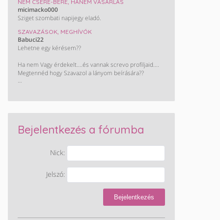
NEM CSERE-BERE, HANEM VÁSÁRLÁS
micimacko000
Sziget szombati napijegy eladó.
SZAVAZÁSOK, MEGHÍVÓK
Babuci22
Lehetne egy kérésem??
Ha nem Vagy érdekelt....és vannak screvo profiljaid....
Megtennéd hogy Szavazol a lányom beírására??
Monini szavazás : Takács Nelli. ❤️
KÖSZÖNÖM HOGY SEGÍTESZ !!!😊😊😊😊
Bejelentkezés a fórumba
Nick:
Jelszó:
Bejelentkezés