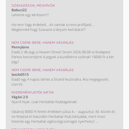
SZAVAZÁSOK, MEGHÍVÓK
Babuci22
Lehetne egy kérésem??
Ha nem Vagy érdekelt....és vannak screvo profiljaid....
Megtennéd hogy Szavazol a lányom beírására??
Monini szavazás : Takács Nelli. ❤️
NEM CSERE-BERE, HANEM VÁSÁRLÁS
Pennylane
KÖSZÖNÖM HOGY SEGÍTESZ !!!😊😊😊😊
Eladó 2 db jegy a Heaven Street Seven 2026.08.08-ai Budapest
Parkos koncertjére! A jegyek a küzdőtérre szólnak! 10000 Ft a két
jegy!
NEM CSERE-BERE, HANEM VÁSÁRLÁS
laszlo0515
Eladó egy 4 napos bérlet a Strand fesztiválra. Ára megegyezés
szerint.
NYEREMÉNYJÁTÉK INFÓK
Vágási 2.0
Nyerő Nyár, csak Herbaház Klubtagoknak!
Vásárolj 8000 Ft feletti értékben július 6. – augusztus 30. között és
ne felejtsd el használni Herbaház Klub kártyádat, mert most
hetente egy Herbaház egészségcsomagot nyerhetsz!