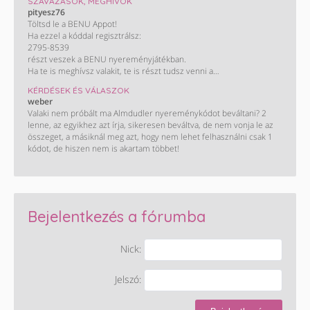
SZAVAZÁSOK, MEGHÍVÓK
Ha legalább háromszor vásárolsz 8000 Ft felett július 6. és
pityesz76
augusztus 30. között, tiéd lehet a főnyeremény:
Töltsd le a BENU Appot!
A 100 000 Ft-os Herbaház bevásárlás! Kisorsolunk egy 30 000 és
Ha ezzel a kóddal regisztrálsz:
egy 50 000 Ft értékben levásárolható ajándékkártyát is. Így könnyű
2795-8539
spórolni!
részt veszek a BENU nyereményjátékban.
Ha te is meghívsz valakit, te is részt tudsz venni a
nyereményjátékban, ahol a fődíj egy Peugeot 2008.
KÉRDÉSEK ÉS VÁLASZOK
Letöltés és részletek:
weber
https://onelink.to/a4722n
Valaki nem próbált ma Almdudler nyereménykódot beváltani? 2
lenne, az egyikhez azt írja, sikeresen beváltva, de nem vonja le az
összeget, a másiknál meg azt, hogy nem lehet felhasználni csak 1
kódot, de hiszen nem is akartam többet!
Bejelentkezés a fórumba
Nick:
Jelszó: