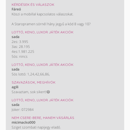
KÉRDÉSEK ÉS VÁLASZOK
Fáreó
Köszi a mobillal kapcsolatos válaszokat.
A Staropramen sörnél hány jegyű a kód 8 vagy 10?
LOTTÓ, KENO, LUXOR JÁTÉK AKCIÓK
sada
2es: 3.995
3as: 28.195
4es:1.981.225
5ös: nincs
LOTTÓ, KENO, LUXOR JÁTÉK AKCIÓK
sada
5ös lottó: 1,24,42,66,86,
SZAVAZÁSOK, MEGHÍVÓK
agili
Szavaztam, sok sikert!😄
LOTTÓ, KENO, LUXOR JÁTÉK AKCIÓK
sada
Joker: 072984
NEM CSERE-BERE, HANEM VÁSÁRLÁS
micimacko000
Sziget szombati napijegy eladó.