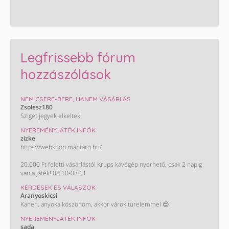
Legfrissebb fórum
hozzászólások
NEM CSERE-BERE, HANEM VÁSÁRLÁS
Zsolesz180
Sziget jegyek elkeltek!
NYEREMÉNYJÁTÉK INFÓK
zizke
https://webshop.mantaro.hu/
20.000 Ft feletti vásárlástól Krups kávégép nyerhető, csak 2 napig
van a játék! 08.10-08.11
KÉRDÉSEK ÉS VÁLASZOK
Aranyoskicsi
Kanen, anyoka köszönöm, akkor várok türelemmel 😊
NYEREMÉNYJÁTÉK INFÓK
sada