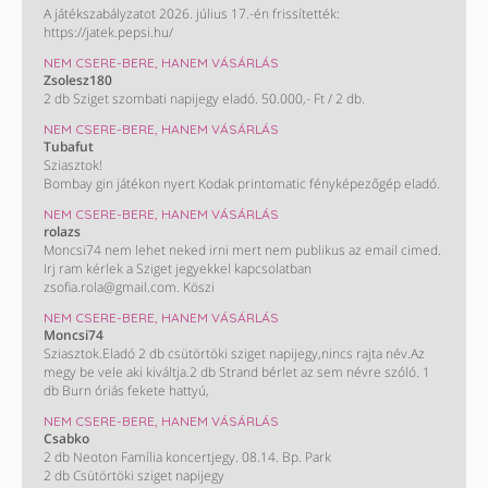
A játékszabályzatot 2026. július 17.-én frissítették:
https://jatek.pepsi.hu/
NEM CSERE-BERE, HANEM VÁSÁRLÁS
Zsolesz180
2 db Sziget szombati napijegy eladó. 50.000,- Ft / 2 db.
NEM CSERE-BERE, HANEM VÁSÁRLÁS
Tubafut
Sziasztok!
Bombay gin játékon nyert Kodak printomatic fényképezőgép eladó.
NEM CSERE-BERE, HANEM VÁSÁRLÁS
rolazs
Moncsi74 nem lehet neked irni mert nem publikus az email cimed.
Irj ram kérlek a Sziget jegyekkel kapcsolatban
zsofia.rola@gmail.com. Köszi
NEM CSERE-BERE, HANEM VÁSÁRLÁS
Moncsi74
Sziasztok.Eladó 2 db csütörtöki sziget napijegy,nincs rajta név.Az
megy be vele aki kiváltja.2 db Strand bérlet az sem névre szóló. 1
db Burn óriás fekete hattyú,
NEM CSERE-BERE, HANEM VÁSÁRLÁS
Csabko
2 db Neoton Família koncertjegy. 08.14. Bp. Park
2 db Csütörtöki sziget napijegy