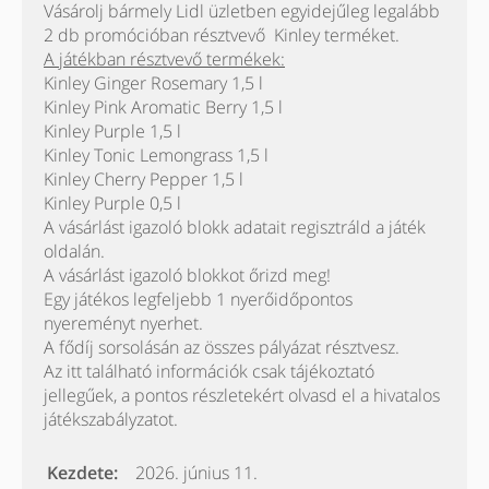
Vásárolj bármely Lidl üzletben egyidejűleg legalább
2 db promócióban résztvevő Kinley terméket.
A játékban résztvevő termékek:
Kinley Ginger Rosemary 1,5 l
Kinley Pink Aromatic Berry 1,5 l
Kinley Purple 1,5 l
Kinley Tonic Lemongrass 1,5 l
Kinley Cherry Pepper 1,5 l
Kinley Purple 0,5 l
A vásárlást igazoló blokk adatait regisztráld a játék
oldalán.
A vásárlást igazoló blokkot őrizd meg!
Egy játékos legfeljebb 1 nyerőidőpontos
nyereményt nyerhet.
A fődíj sorsolásán az összes pályázat résztvesz.
Az itt található információk csak tájékoztató
jellegűek, a pontos részletekért olvasd el a hivatalos
játékszabályzatot.
Kezdete:
2026. június 11.