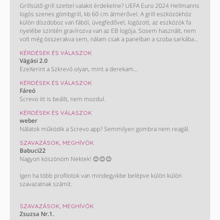
Grillsütő-grill szettel valakit érdekelne? UEFA Euro 2024 Hellmanns
Keresek Decathlon utit.....!!!
logós szenes gömbgrill, kb 60 cm átmérővel. A grill eszközökhöz
külön díszdoboz van fából, üvegfedővel, logózott, az eszközök fa
nyelébe szintén gravírozva van az EB logója. Sosem használt, nem
volt még összerakva sem, nálam csak a panelban a szoba sarkában
porosodik a dobozban.
KÉRDÉSEK ÉS VÁLASZOK
Vágási 2.0
EzeXerint a Szkrevó olyan, mint a derekam...
KÉRDÉSEK ÉS VÁLASZOK
Fáreó
Screvo itt is beállt, nem mozdul.
KÉRDÉSEK ÉS VÁLASZOK
weber
Nálatok működik a Screvo app? Semmilyen gombra nem reagál.
SZAVAZÁSOK, MEGHÍVÓK
Babuci22
Nagyon köszönöm Nektek! 😊😊😊
.
Igen ha több profilotok van mindegyikbe belépve külön külön
szavazatnak számít.
KÖSZÖNÖM!!
SZAVAZÁSOK, MEGHÍVÓK
/ Most nem műkszik a screvo oldal de majd biztos helyrehozzàk/
Zsuzsa Nr.1.