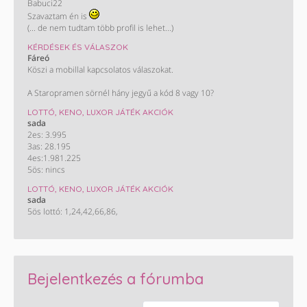
Babuci22
Szavaztam én is
(... de nem tudtam több profil is lehet...)
KÉRDÉSEK ÉS VÁLASZOK
Fáreó
Köszi a mobillal kapcsolatos válaszokat.
A Staropramen sörnél hány jegyű a kód 8 vagy 10?
LOTTÓ, KENO, LUXOR JÁTÉK AKCIÓK
sada
2es: 3.995
3as: 28.195
4es:1.981.225
5ös: nincs
LOTTÓ, KENO, LUXOR JÁTÉK AKCIÓK
sada
5ös lottó: 1,24,42,66,86,
Bejelentkezés a fórumba