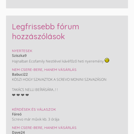
Legfrissebb fórum
hozzászólások
NYERTESEK
Sziszka9
Hajnalban Ecofamily Nestlével kávéfőző heti nyeremény
NEM CSERE-BERE, HANEM VÁSÁRLÁS
Babuci22
KÖSZI HOGY SZAVAZTOK A SCREVO MONINI SZAVAZÁSON
TAKÁCS NELLI BEÍRÁSÁRA..! !
❤️ ❤️ ❤️ ❤️
Eladó CBA utalvány egyenlőre az utolsó
KÉRDÉSEK ÉS VÁLASZOK
Fáreó
50000 értékben 2028 év vége a lejárat 1000.- os címletekben.
Screvo már műxik kb. 3 órája
Csere is érdekel spar lidl tesco coop utikra leginkább...
NEM CSERE-BERE, HANEM VÁSÁRLÁS
Vagy mid lenne??
Dave24