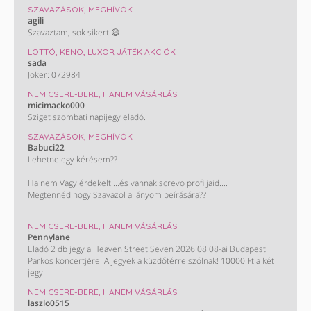
SZAVAZÁSOK, MEGHÍVÓK
agili
Szavaztam, sok sikert!😄
LOTTÓ, KENO, LUXOR JÁTÉK AKCIÓK
sada
Joker: 072984
NEM CSERE-BERE, HANEM VÁSÁRLÁS
micimacko000
Sziget szombati napijegy eladó.
SZAVAZÁSOK, MEGHÍVÓK
Babuci22
Lehetne egy kérésem??
Ha nem Vagy érdekelt....és vannak screvo profiljaid....
Megtennéd hogy Szavazol a lányom beírására??
Monini szavazás : Takács Nelli. ❤️
NEM CSERE-BERE, HANEM VÁSÁRLÁS
Pennylane
KÖSZÖNÖM HOGY SEGÍTESZ !!!😊😊😊😊
Eladó 2 db jegy a Heaven Street Seven 2026.08.08-ai Budapest
Parkos koncertjére! A jegyek a küzdőtérre szólnak! 10000 Ft a két
jegy!
NEM CSERE-BERE, HANEM VÁSÁRLÁS
laszlo0515