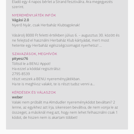
Eladó egy 4 napos bérlet a Strand fesztiválra. Ára megegyezés
szerint.
NYEREMÉNYJÁTÉK INFÓK
Vágási 2.0
Nyerő Nyár, csak Herbaház Klubtagoknak!
Vásárolj 8000 Ft feletti értékben július 6. – augusztus 30. között és
ne felejtsd el használni Herbaház Klub kártyádat, mert most
hetente egy Herbaház egészségcsomagot nyerhetsz!
SZAVAZÁSOK, MEGHÍVÓK
Ha legalább háromszor vásárolsz 8000 Ft felett július 6. és
pityesz76
augusztus 30. között, tiéd lehet a főnyeremény:
Töltsd le a BENU Appot!
A 100 000 Ft-os Herbaház bevásárlás! Kisorsolunk egy 30 000 és
Ha ezzel a kóddal regisztrálsz:
egy 50 000 Ft értékben levásárolható ajándékkártyát is. Így könnyű
2795-8539
spórolni!
részt veszek a BENU nyereményjátékban.
Ha te is meghívsz valakit, te is részt tudsz venni a
nyereményjátékban, ahol a fődíj egy Peugeot 2008.
KÉRDÉSEK ÉS VÁLASZOK
Letöltés és részletek:
weber
https://onelink.to/a4722n
Valaki nem próbált ma Almdudler nyereménykódot beváltani? 2
lenne, az egyikhez azt írja, sikeresen beváltva, de nem vonja le az
összeget, a másiknál meg azt, hogy nem lehet felhasználni csak 1
kódot, de hiszen nem is akartam többet!