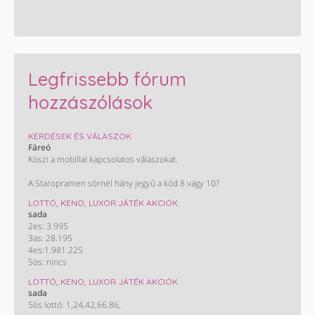
Legfrissebb fórum
hozzászólások
KÉRDÉSEK ÉS VÁLASZOK
Fáreó
Köszi a mobillal kapcsolatos válaszokat.
A Staropramen sörnél hány jegyű a kód 8 vagy 10?
LOTTÓ, KENO, LUXOR JÁTÉK AKCIÓK
sada
2es: 3.995
3as: 28.195
4es:1.981.225
5ös: nincs
LOTTÓ, KENO, LUXOR JÁTÉK AKCIÓK
sada
5ös lottó: 1,24,42,66,86,