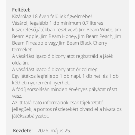
Feltétel:
Kizárólag 18 éven felüliek figyelmébe!
Vásárolj legalább 1 db minimum 0,7 literes
kiszerelésű,játékban részt vevő Jim Beam White, Jim
Beam Apple, Jim Beam Honey, Jim Beam Peach, Jim
Beam Pineapple vagy Jim Beam Black Cherry
terméket
A vásárlást igazoló bizonylatot regisztráld a játék
oldalán.
A vásárlást igazoló bizonylatot őrizd meg.
Egy játékos legfeljebb 1 db napi, 1 db heti és 1 db
kétheti nyeremént nyerhet.
A fődíj sorsolásán minden érvényes pályázat részt
vesz.
Az itt található információk csak tájékoztató
jellegűek, a pontos részletekért olvasd el a hivatalos
játékszabályzatot.
Kezdete:
2026. május 25.