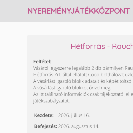
NYEREMÉNYJÁTÉKKÖZPONT
Hétforrás - Rau
Feltétel:
Vásárolj egyszerre legalább 2 db bármilyen Rauch
Hétforrás Zrt. által ellátott Coop bolthálózat üz
A vásárlást igazoló blokk adatait és képét töltsd 
A vásárlást igazoló blokkot őrizd meg.
Az itt található információk csak tájékoztató jell
játékszabályzatot.
Kezdete:
2026. július 16.
Befejezés:
2026. augusztus 14.