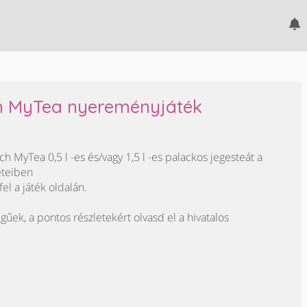
ch MyTea nyereményjáték
 MyTea 0,5 l -es és/vagy 1,5 l -es palackos jegesteát a
leteiben
fel a játék oldalán.
egűek, a pontos részletekért olvasd el a hivatalos