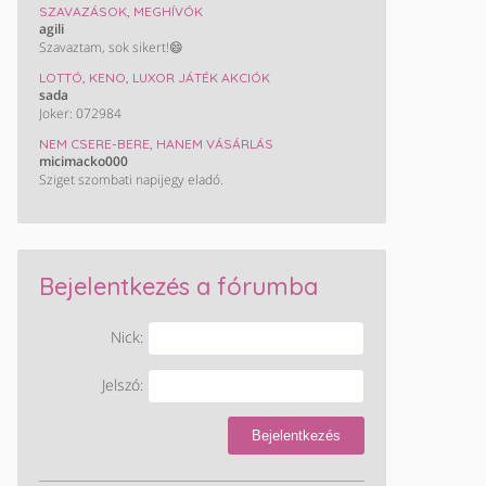
SZAVAZÁSOK, MEGHÍVÓK
agili
Szavaztam, sok sikert!😄
LOTTÓ, KENO, LUXOR JÁTÉK AKCIÓK
sada
Joker: 072984
NEM CSERE-BERE, HANEM VÁSÁRLÁS
micimacko000
Sziget szombati napijegy eladó.
Bejelentkezés a fórumba
Nick:
Jelszó:
Bejelentkezés