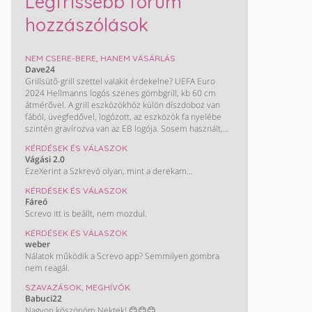
Legfrissebb fórum
hozzászólások
NEM CSERE-BERE, HANEM VÁSÁRLÁS
Dave24
Grillsütő-grill szettel valakit érdekelne? UEFA Euro
2024 Hellmanns logós szenes gömbgrill, kb 60 cm
átmérővel. A grill eszközökhöz külön díszdoboz van
fából, üvegfedővel, logózott, az eszközök fa nyelébe
szintén gravírozva van az EB logója. Sosem használt,
nem volt még összerakva sem, nálam csak a panelban
KÉRDÉSEK ÉS VÁLASZOK
a szoba sarkában porosodik a dobozban.
Vágási 2.0
EzeXerint a Szkrevó olyan, mint a derekam...
KÉRDÉSEK ÉS VÁLASZOK
Fáreó
Screvo itt is beállt, nem mozdul.
KÉRDÉSEK ÉS VÁLASZOK
weber
Nálatok működik a Screvo app? Semmilyen gombra
nem reagál.
SZAVAZÁSOK, MEGHÍVÓK
Babuci22
Nagyon köszönöm Nektek! 😊😊😊