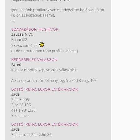
.
Igen ha több profilotok van mindegyikbe belépve külön
külön szavazatnak számít.
KÖSZÖNÖM!!
SZAVAZÁSOK, MEGHÍVÓK
/ Most nem műkszik a screvo oldal de majd biztos
Zsuzsa Nr.1.
helyrehozzàk/
Babuci22
Szavaztam én is
(... de nem tudtam több profil is lehet...)
KÉRDÉSEK ÉS VÁLASZOK
Fáreó
Köszi a mobillal kapcsolatos válaszokat.
A Staropramen sörnél hány jegyű a kód 8 vagy 10?
LOTTÓ, KENO, LUXOR JÁTÉK AKCIÓK
sada
2es: 3.995
3as: 28.195
4es:1.981.225
5ös: nincs
LOTTÓ, KENO, LUXOR JÁTÉK AKCIÓK
sada
5ös lottó: 1,24,42,66,86,