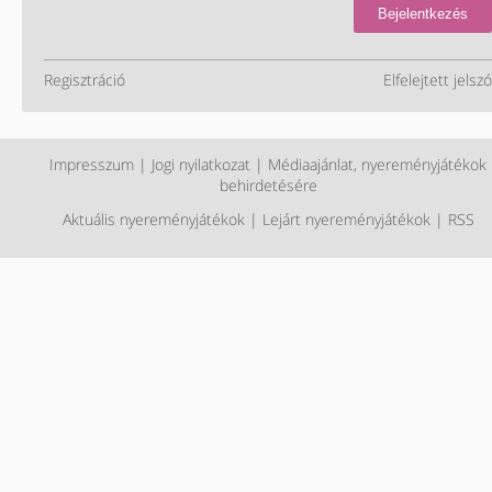
Bejelentkezés
Regisztráció
Elfelejtett jelszó
Impresszum
|
Jogi nyilatkozat
|
Médiaajánlat, nyereményjátékok
behirdetésére
Aktuális nyereményjátékok
|
Lejárt nyereményjátékok
|
RSS