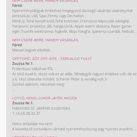
NEM CSERE-BERE, HANEM VÁSÁRLÁS
Fáreó
Nyereménytárgyak értékével megegyező összegű vásárlási utalványokat
keresek,pl. Lidl, Spar,Penny vagy Dechatlon .
Mind új: Tefal kenyérsütő,Tefal botmixer,Cremesso kapszulás kávégép,
Panasonic projektor, JBL hangszórók, Apple watch okosóra, Razer gamer
egér,Truelife elektromos fogkefe, Mojo hangfal, Ipanema szandál, Nebulók
hangszórós kulacs,Heineken termosz,Kodak printomatic fényképező,pólók
NEM CSERE-BERE, HANEM VÁSÁRLÁS
,pulóverek,baseball sapkák,hátizsákok,tornazsákok,Kinder
Fáreó
pinyáta,társasok,Kilimandjaro nagy túrahátizsák,túra bot,stb. És egy
Manuel jegyek elkeltek.
35000Ft-os H&M kártya.
Vásárlási utira-kártyákra cserélem vagy kp.
OFFTOPIC, SŐT OFF-SITE - TÁRSALGÓ FOLYT.
Zsuzsa Nr.1.
Friderikusz talkshow RTL
Az első évad 6. része volt ez az adás. Mindegyik nagyon érdekes volt, de ez
a 6. rész überelte mindet. Scherer Péter is vendég volt 3
Szívból ajánlom, nézzétek meg!
https://www.rtlplusz.hu/friderikusz-talkshow-p_28107/1-evad-6-resz-
LOTTÓ, KENO, LUXOR JÁTÉK AKCIÓK
c_13181455
Zsuzsa Nr.1.
Hatoslottó 32. játékhét (csütörtöki)
1,14,24,30,32,37
Nincs telitalálat ma sem!
A következő sorsoláson várható nyereményösszeg (egy nyertes esetén):
880 millió Ft