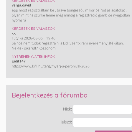
KÉRDÉSEK ÉS VÁLASZOK
varga.david
épp most regisztráltam be , brave böngésző , mikor beírod az adatokat ,
olyan mint ha szürke lenne még mindig a regisztráció gomb de nyugodtan
nyomj rá
KÉRDÉSEK ÉS VÁLASZOK
-.-.
Tutyika 2026-08-06 :: 19:46
Sajnos nem tudok regisztrálni a Lidl Szentkirályi nyereményjátékában.
Nektek sikerült? Köszönöm
NYEREMÉNYJÁTÉK INFÓK
judit147
https://www.kifli.hu/targy/nyerj-a-peronival-2026
Bejelentkezés a fórumba
Nick:
Jelszó: