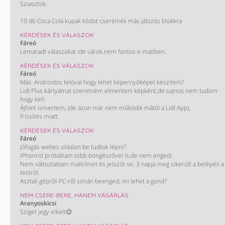
Sziasztok,
10 db Coca Cola kupak kódot cserélnék más játszós blokkra
KÉRDÉSEK ÉS VÁLASZOK
Fáreó
Lemaradt válaszokat ide várok,nem fontos e-mailben.
KÉRDÉSEK ÉS VÁLASZOK
Fáreó
Más: Androidos telóval hogy lehet képernyőképet készíteni?
Lidl Plus kártyámat szeretném elmenteni képként,de sajnos nem tudom
hogy kell.
Ájfont ismertem, (de azon már nem működik mától a Lidl App),
frissítés miatt.
KÉRDÉSEK ÉS VÁLASZOK
Fáreó
Jófogás webes oldalon be tudtok lépni?
iPhonrol próbáltam több böngészővel is,de nem engedi.
Nem változtattam mailcímet és jelszót se, 3 napja meg sikerült a belépés a
telóról.
Asztali gépről-PC-ről simán beenged, mi lehet a gond?
NEM CSERE-BERE, HANEM VÁSÁRLÁS
Aranyoskicsi
Sziget jegy elkelt😊