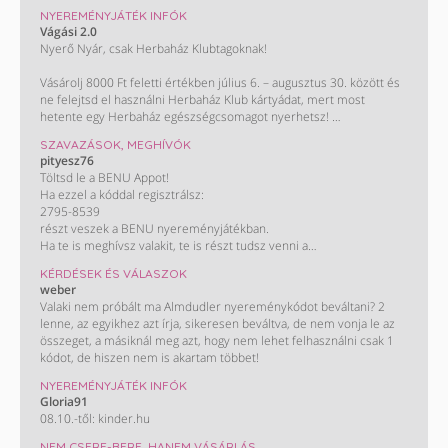
NYEREMÉNYJÁTÉK INFÓK
Vágási 2.0
Nyerő Nyár, csak Herbaház Klubtagoknak!
Vásárolj 8000 Ft feletti értékben július 6. – augusztus 30. között és
ne felejtsd el használni Herbaház Klub kártyádat, mert most
hetente egy Herbaház egészségcsomagot nyerhetsz!
SZAVAZÁSOK, MEGHÍVÓK
Ha legalább háromszor vásárolsz 8000 Ft felett július 6. és
pityesz76
augusztus 30. között, tiéd lehet a főnyeremény:
Töltsd le a BENU Appot!
A 100 000 Ft-os Herbaház bevásárlás! Kisorsolunk egy 30 000 és
Ha ezzel a kóddal regisztrálsz:
egy 50 000 Ft értékben levásárolható ajándékkártyát is. Így könnyű
2795-8539
spórolni!
részt veszek a BENU nyereményjátékban.
Ha te is meghívsz valakit, te is részt tudsz venni a
nyereményjátékban, ahol a fődíj egy Peugeot 2008.
KÉRDÉSEK ÉS VÁLASZOK
Letöltés és részletek:
weber
https://onelink.to/a4722n
Valaki nem próbált ma Almdudler nyereménykódot beváltani? 2
lenne, az egyikhez azt írja, sikeresen beváltva, de nem vonja le az
összeget, a másiknál meg azt, hogy nem lehet felhasználni csak 1
kódot, de hiszen nem is akartam többet!
NYEREMÉNYJÁTÉK INFÓK
Gloria91
08.10.-től: kinder.hu
NEM CSERE-BERE, HANEM VÁSÁRLÁS