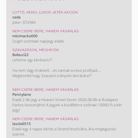
LOTTÓ, KENO, LUXOR JÁTÉK AKCIÓK
sada
Joker: 072984
NEM CSERE-BERE, HANEM VÁSÁRLÁS
micimacko000
Sziget szombati napijegy eladó.
SZAVAZÁSOK, MEGHÍVÓK
Babuci22
Lehetne egy kérésem??
Ha nem Vagy érdekelt....és vannak screvo profiljaid....
Megtennéd hogy Szavazol a lányom beírására??
Monini szavazás : Takács Nelli. ❤️
NEM CSERE-BERE, HANEM VÁSÁRLÁS
Pennylane
KÖSZÖNÖM HOGY SEGÍTESZ !!!😊😊😊😊
Eladó 2 db jegy a Heaven Street Seven 2026.08.08-ai Budapest
Parkos koncertjére! A jegyek a küzdőtérre szólnak! 10000 Ft a két
jegy!
NEM CSERE-BERE, HANEM VÁSÁRLÁS
laszlo0515
Eladó egy 4 napos bérlet a Strand fesztiválra. Ára megegyezés
szerint.