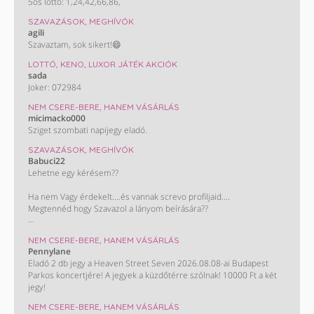
5ös lottó: 1,24,42,66,86,
SZAVAZÁSOK, MEGHÍVÓK
agili
Szavaztam, sok sikert!😄
LOTTÓ, KENO, LUXOR JÁTÉK AKCIÓK
sada
Joker: 072984
NEM CSERE-BERE, HANEM VÁSÁRLÁS
micimacko000
Sziget szombati napijegy eladó.
SZAVAZÁSOK, MEGHÍVÓK
Babuci22
Lehetne egy kérésem??
Ha nem Vagy érdekelt....és vannak screvo profiljaid....
Megtennéd hogy Szavazol a lányom beírására??
Monini szavazás : Takács Nelli. ❤️
NEM CSERE-BERE, HANEM VÁSÁRLÁS
Pennylane
KÖSZÖNÖM HOGY SEGÍTESZ !!!😊😊😊😊
Eladó 2 db jegy a Heaven Street Seven 2026.08.08-ai Budapest
Parkos koncertjére! A jegyek a küzdőtérre szólnak! 10000 Ft a két
jegy!
NEM CSERE-BERE, HANEM VÁSÁRLÁS