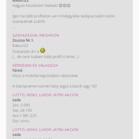
Babuci22
Nagyon köszönöm Nektek! 😊😊😊
.
Igen ha több profilotok van mindegyikbe belépve külön külön
szavazatnak számít.
KÖSZÖNÖM!!
SZAVAZÁSOK, MEGHÍVÓK
/ Most nem műkszik a screvo oldal de majd biztos helyrehozzàk/
Zsuzsa Nr.1.
Babuci22
Szavaztam én is
(... de nem tudtam több profil is lehet...)
KÉRDÉSEK ÉS VÁLASZOK
Fáreó
Köszi a mobillal kapcsolatos válaszokat.
A Staropramen sörnél hány jegyű a kód 8 vagy 10?
LOTTÓ, KENO, LUXOR JÁTÉK AKCIÓK
sada
2es: 3.995
3as: 28.195
4es:1.981.225
5ös: nincs
LOTTÓ, KENO, LUXOR JÁTÉK AKCIÓK
sada