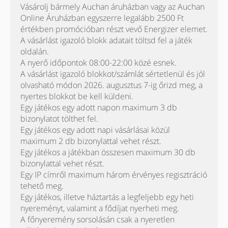
Vásárolj bármely Auchan áruházban vagy az Auchan
Online Áruházban egyszerre legalább 2500 Ft
értékben promócióban részt vevő Energizer elemet.
A vásárlást igazoló blokk adatait töltsd fel a játék
oldalán.
A nyerő időpontok 08:00-22:00 közé esnek.
A vásárlást igazoló blokkot/számlát sértetlenül és jól
olvasható módon 2026. augusztus 7-ig őrizd meg, a
nyertes blokkot be kell küldeni.
Egy játékos egy adott napon maximum 3 db
bizonylatot tölthet fel.
Egy játékos egy adott napi vásárlásai közül
maximum 2 db bizonylattal vehet részt.
Egy játékos a játékban összesen maximum 30 db
bizonylattal vehet részt.
Egy IP címről maximum három érvényes regisztráció
tehető meg.
Egy játékos, illetve háztartás a legfeljebb egy heti
nyereményt, valamint a fődíjat nyerheti meg.
A főnyeremény sorsolásán csak a nyeretlen