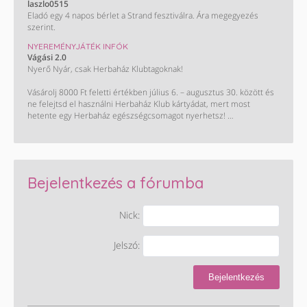
laszlo0515
Eladó egy 4 napos bérlet a Strand fesztiválra. Ára megegyezés
szerint.
NYEREMÉNYJÁTÉK INFÓK
Vágási 2.0
Nyerő Nyár, csak Herbaház Klubtagoknak!
Vásárolj 8000 Ft feletti értékben július 6. – augusztus 30. között és
ne felejtsd el használni Herbaház Klub kártyádat, mert most
hetente egy Herbaház egészségcsomagot nyerhetsz!
Ha legalább háromszor vásárolsz 8000 Ft felett július 6. és
augusztus 30. között, tiéd lehet a főnyeremény:
A 100 000 Ft-os Herbaház bevásárlás! Kisorsolunk egy 30 000 és
egy 50 000 Ft értékben levásárolható ajándékkártyát is. Így könnyű
Bejelentkezés a fórumba
spórolni!
Nick:
Jelszó:
Bejelentkezés