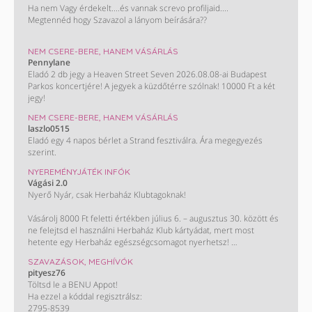
Ha nem Vagy érdekelt....és vannak screvo profiljaid....
Megtennéd hogy Szavazol a lányom beírására??
Monini szavazás : Takács Nelli. ❤️
NEM CSERE-BERE, HANEM VÁSÁRLÁS
Pennylane
KÖSZÖNÖM HOGY SEGÍTESZ !!!😊😊😊😊
Eladó 2 db jegy a Heaven Street Seven 2026.08.08-ai Budapest
Parkos koncertjére! A jegyek a küzdőtérre szólnak! 10000 Ft a két
jegy!
NEM CSERE-BERE, HANEM VÁSÁRLÁS
laszlo0515
Eladó egy 4 napos bérlet a Strand fesztiválra. Ára megegyezés
szerint.
NYEREMÉNYJÁTÉK INFÓK
Vágási 2.0
Nyerő Nyár, csak Herbaház Klubtagoknak!
Vásárolj 8000 Ft feletti értékben július 6. – augusztus 30. között és
ne felejtsd el használni Herbaház Klub kártyádat, mert most
hetente egy Herbaház egészségcsomagot nyerhetsz!
SZAVAZÁSOK, MEGHÍVÓK
Ha legalább háromszor vásárolsz 8000 Ft felett július 6. és
pityesz76
augusztus 30. között, tiéd lehet a főnyeremény:
Töltsd le a BENU Appot!
A 100 000 Ft-os Herbaház bevásárlás! Kisorsolunk egy 30 000 és
Ha ezzel a kóddal regisztrálsz:
egy 50 000 Ft értékben levásárolható ajándékkártyát is. Így könnyű
2795-8539