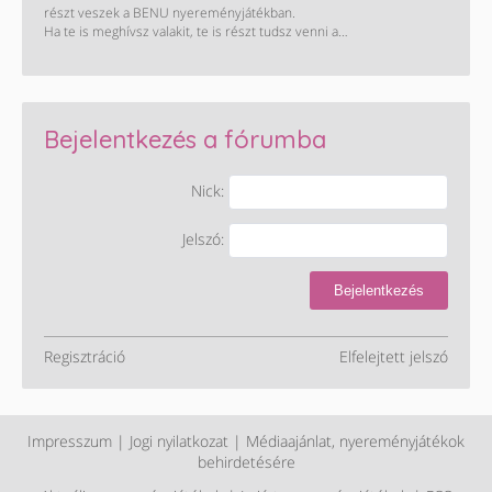
spórolni!
részt veszek a BENU nyereményjátékban.
Ha te is meghívsz valakit, te is részt tudsz venni a
nyereményjátékban, ahol a fődíj egy Peugeot 2008.
Letöltés és részletek:
https://onelink.to/a4722n
Bejelentkezés a fórumba
Nick:
Jelszó:
Bejelentkezés
Regisztráció
Elfelejtett jelszó
Impresszum
|
Jogi nyilatkozat
|
Médiaajánlat, nyereményjátékok
behirdetésére