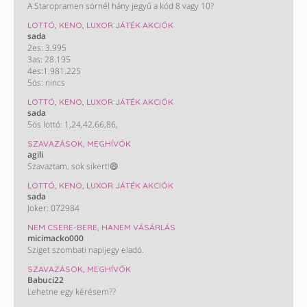
A Staropramen sörnél hány jegyű a kód 8 vagy 10?
LOTTÓ, KENO, LUXOR JÁTÉK AKCIÓK
sada
2es: 3.995
3as: 28.195
4es:1.981.225
5ös: nincs
LOTTÓ, KENO, LUXOR JÁTÉK AKCIÓK
sada
5ös lottó: 1,24,42,66,86,
SZAVAZÁSOK, MEGHÍVÓK
agili
Szavaztam, sok sikert!😄
LOTTÓ, KENO, LUXOR JÁTÉK AKCIÓK
sada
Joker: 072984
NEM CSERE-BERE, HANEM VÁSÁRLÁS
micimacko000
Sziget szombati napijegy eladó.
SZAVAZÁSOK, MEGHÍVÓK
Babuci22
Lehetne egy kérésem??