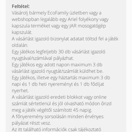
Feltétel:
Vásárolj bármely EcoFamily üzletben vagy a
webshopban legalább egy Ariel folyékony vagy
kapszula terméket vagy egy JAR mosogatógép
kapszulát.
A vásárlást igazoló bizonylat adatait töltsd fel a játék
oldalán.
Egy játékos legfeljebb 30 db vásárlást igazoló
nyugtával/számlával pályázhat.
Egy játékos egy adott napon maximum 3 db
vásárlást igazoló nyugtát/számlát küldhet be.
Egy játékos, illetve egy háztartás maximum 3 db
napi és 1 db heti nyereményt és 1 db fődíjat
nyerhet.
A vásárlást igazoló eredeti blokkot vagy online
számlát sértetlenül és jól olvasható módon őrizd
meg a játék végétől számított 45 napig.
A főnyeremény sorsolásán minden érvényes
pályázat részt vesz.
Az itt található információk csak tájékoztató