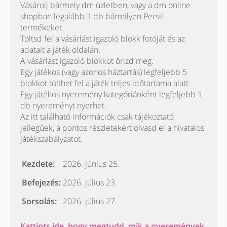
Vásárolj bármely dm üzletben, vagy a dm online
shopban legalább 1 db bármilyen Persil
termékeket.
Töltsd fel a vásárlást igazoló blokk fotóját és az
adatait a játék oldalán.
A vásárlást igazoló blokkot őrizd meg.
Egy játékos (vagy azonos háztartás) legfeljebb 5
blokkot tölthet fel a játék teljes időtartama alatt.
Egy játékos nyeremény kategóriánként legfeljebb 1
db nyereményt nyerhet.
Az itt található információk csak tájékoztató
jellegűek, a pontos részletekért olvasd el a hivatalos
játékszabályzatot.
Kezdete:
2026. június 25.
Befejezés:
2026. július 23.
Sorsolás:
2026. július 27.
Kattints ide, hogy megtudd, mik a nyeremények,