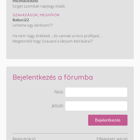
micimacko000
Sziget szombati napijegy eladó.
SZAVAZÁSOK, MEGHÍVÓK
Babuci22
Lehetne egy kérésem??
Ha nem Vagy érdekelt....és vannak screvo profiljaid....
Megtennéd hogy Szavazol a lányom beírására??
Monini szavazás : Takács Nelli. ❤️
KÖSZÖNÖM HOGY SEGÍTESZ !!!😊😊😊😊
Bejelentkezés a fórumba
Nick:
Jelszó:
Bejelentkezés
Regisztráció
Elfelejtett jelszó