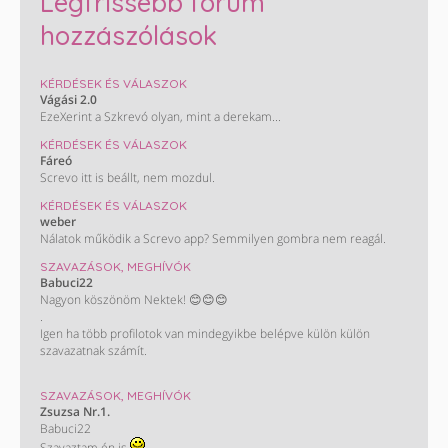
Legfrissebb fórum
hozzászólások
KÉRDÉSEK ÉS VÁLASZOK
Vágási 2.0
EzeXerint a Szkrevó olyan, mint a derekam...
KÉRDÉSEK ÉS VÁLASZOK
Fáreó
Screvo itt is beállt, nem mozdul.
KÉRDÉSEK ÉS VÁLASZOK
weber
Nálatok működik a Screvo app? Semmilyen gombra nem reagál.
SZAVAZÁSOK, MEGHÍVÓK
Babuci22
Nagyon köszönöm Nektek! 😊😊😊
.
Igen ha több profilotok van mindegyikbe belépve külön külön
szavazatnak számít.
KÖSZÖNÖM!!
SZAVAZÁSOK, MEGHÍVÓK
/ Most nem műkszik a screvo oldal de majd biztos helyrehozzàk/
Zsuzsa Nr.1.
Babuci22
Szavaztam én is