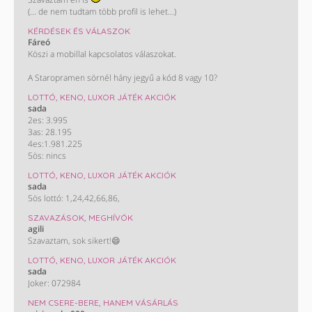
(... de nem tudtam több profil is lehet...)
KÉRDÉSEK ÉS VÁLASZOK
Fáreó
Köszi a mobillal kapcsolatos válaszokat.
A Staropramen sörnél hány jegyű a kód 8 vagy 10?
LOTTÓ, KENO, LUXOR JÁTÉK AKCIÓK
sada
2es: 3.995
3as: 28.195
4es:1.981.225
5ös: nincs
LOTTÓ, KENO, LUXOR JÁTÉK AKCIÓK
sada
5ös lottó: 1,24,42,66,86,
SZAVAZÁSOK, MEGHÍVÓK
agili
Szavaztam, sok sikert!😄
LOTTÓ, KENO, LUXOR JÁTÉK AKCIÓK
sada
Joker: 072984
NEM CSERE-BERE, HANEM VÁSÁRLÁS