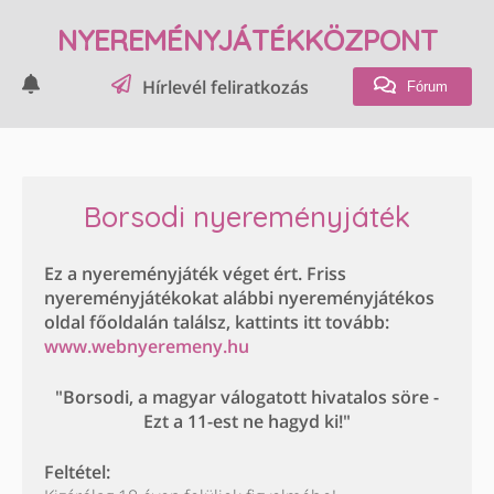
NYEREMÉNYJÁTÉKKÖZPONT
Hírlevél feliratkozás
Fórum
Borsodi nyereményjáték
Ez a nyereményjáték véget ért. Friss
nyereményjátékokat alábbi nyereményjátékos
oldal főoldalán találsz, kattints itt tovább:
www.webnyeremeny.hu
"Borsodi, a magyar válogatott hivatalos söre -
Ezt a 11-est ne hagyd ki!"
Feltétel: