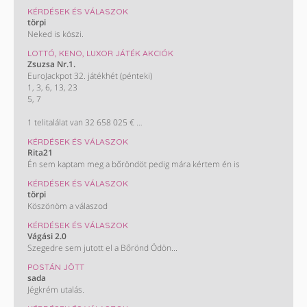
KÉRDÉSEK ÉS VÁLASZOK
törpi
Neked is köszi.
LOTTÓ, KENO, LUXOR JÁTÉK AKCIÓK
Zsuzsa Nr.1.
EuroJackpot 32. játékhét (pénteki)
1, 3, 6, 13, 23
5, 7
1 telitalálat van 32 658 025 €
A következő héten várható nyereményösszeg (egy nyertes esetén):
KÉRDÉSEK ÉS VÁLASZOK
3,6 milliárd Ft
Rita21
(10 millió €)
Én sem kaptam meg a bőröndöt pedig mára kértem én is
KÉRDÉSEK ÉS VÁLASZOK
törpi
Köszönöm a válaszod
KÉRDÉSEK ÉS VÁLASZOK
Vágási 2.0
Szegedre sem jutott el a Bőrönd Ödön...
POSTÁN JÖTT
sada
Jégkrém utalás.