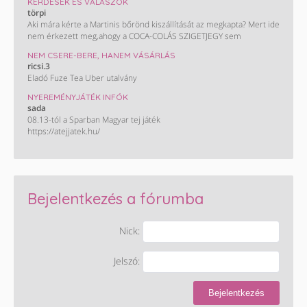
KÉRDÉSEK ÉS VÁLASZOK
törpi
Aki mára kérte a Martinis bőrönd kiszállítását az megkapta? Mert ide
nem érkezett meg,ahogy a COCA-COLÁS SZIGETJEGY sem
NEM CSERE-BERE, HANEM VÁSÁRLÁS
ricsi.3
Eladó Fuze Tea Uber utalvány
NYEREMÉNYJÁTÉK INFÓK
sada
08.13-tól a Sparban Magyar tej játék
https://atejjatek.hu/
Bejelentkezés a fórumba
Nick:
Jelszó:
Bejelentkezés