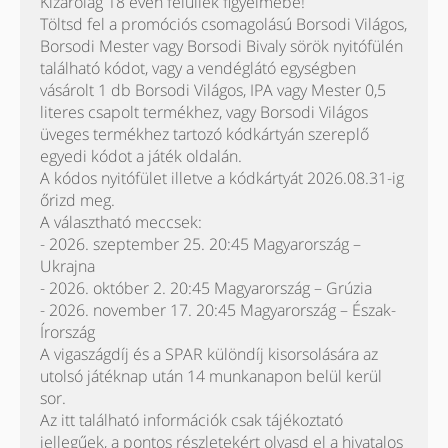
Kizárólag 18 éven felüliek figyelmébe!
Töltsd fel a promóciós csomagolású Borsodi Világos,
Borsodi Mester vagy Borsodi Bivaly sörök nyitófülén
található kódot, vagy a vendéglátó egységben
vásárolt 1 db Borsodi Világos, IPA vagy Mester 0,5
literes csapolt termékhez, vagy Borsodi Világos
üveges termékhez tartozó kódkártyán szereplő
egyedi kódot a játék oldalán.
A kódos nyitófület illetve a kódkártyát 2026.08.31-ig
őrizd meg.
A választható meccsek:
- 2026. szeptember 25. 20:45 Magyarország –
Ukrajna
- 2026. október 2. 20:45 Magyarország – Grúzia
- 2026. november 17. 20:45 Magyarország – Észak-
Írország
A vigaszágdíj és a SPAR különdíj kisorsolására az
utolsó játéknap után 14 munkanapon belül kerül
sor.
Az itt található információk csak tájékoztató
jellegűek, a pontos részletekért olvasd el a hivatalos