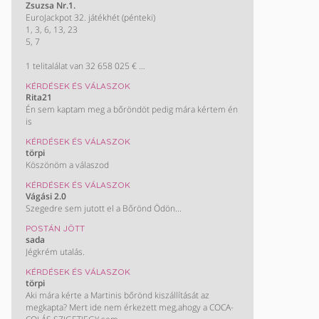
Zsuzsa Nr.1.
EuroJackpot 32. játékhét (pénteki)
1, 3, 6, 13, 23
5, 7
1 telitalálat van 32 658 025 €
A következő héten várható nyereményösszeg (egy
KÉRDÉSEK ÉS VÁLASZOK
nyertes esetén):
Rita21
3,6 milliárd Ft
Én sem kaptam meg a bőröndöt pedig mára kértem én
(10 millió €)
is
KÉRDÉSEK ÉS VÁLASZOK
törpi
Köszönöm a válaszod
KÉRDÉSEK ÉS VÁLASZOK
Vágási 2.0
Szegedre sem jutott el a Bőrönd Ödön...
POSTÁN JÖTT
sada
Jégkrém utalás.
KÉRDÉSEK ÉS VÁLASZOK
törpi
Aki mára kérte a Martinis bőrönd kiszállítását az
megkapta? Mert ide nem érkezett meg,ahogy a COCA-