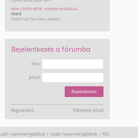
COLÁS SZIGETJEGY sem
NEM CSERE-BERE, HANEM VÁSÁRLÁS
ricsi.3
Eladó Fuze Tea Uber utalvány
Bejelentkezés a fórumba
Nick:
Jelszó:
Bejelentkezés
Regisztráció
Elfelejtett jelszó
tuális nyereményjátékok
|
Lejárt nyereményjátékok
|
RSS