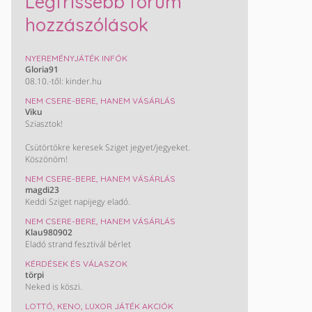
Legfrissebb fórum
hozzászólások
NYEREMÉNYJÁTÉK INFÓK
Gloria91
08.10.-től: kinder.hu
NEM CSERE-BERE, HANEM VÁSÁRLÁS
Viku
Sziasztok!
Csütörtökre keresek Sziget jegyet/jegyeket.
Köszönöm!
NEM CSERE-BERE, HANEM VÁSÁRLÁS
magdi23
Keddi Sziget napijegy eladó.
NEM CSERE-BERE, HANEM VÁSÁRLÁS
Klau980902
Eladó strand fesztivál bérlet
KÉRDÉSEK ÉS VÁLASZOK
törpi
Neked is köszi.
LOTTÓ, KENO, LUXOR JÁTÉK AKCIÓK