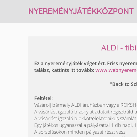
NYEREMÉNYJÁTÉKKÖZPONT
ALDI - ti
Ez a nyereményjáték véget ért. Friss nyere
találsz, kattints itt tovább:
www.webnyerem
"Back to Sch
Feltétel:
Vásárolj bármely ALDI áruházban vagy a ROKSH-o
A vásárlást igazoló bizonylat adatait regisztráld a
A vásárlást igazoló blokkot/elektronikus számlát
Egy játékos ugyanazzal a pályázattal 1 db napi, 
A sorsolásokon minden pályázat részt vesz.