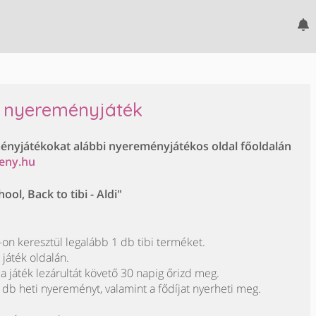
bi nyereményjáték
ményjátékokat alábbi nyereményjátékos oldal főoldalán
eny.hu
ool, Back to tibi - Aldi"
n keresztül legalább 1 db tibi terméket.
 játék oldalán.
 a játék lezárultát követő 30 napig őrizd meg.
1 db heti nyereményt, valamint a fődíjat nyerheti meg.